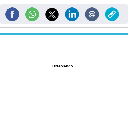
Obteniendo...