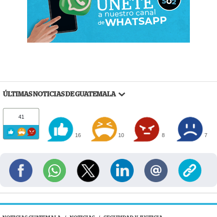
ÚLTIMAS NOTICIAS DE GUATEMALA
41
16
10
8
7