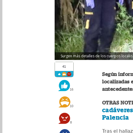
Surgen más detalles de los cuerpos locali
41
Según inform
localizadas 
antecedentes
16
OTRAS NOTI
10
cadáveres
Palencia
8
Tras el hall