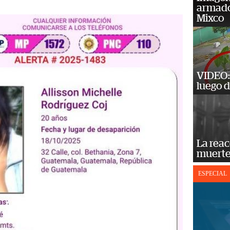
armado
Mixco
VIDEO: 
luego d
La reac
muerte
ESPECIAL