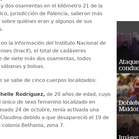
 y dos osamentas en el kilómetro 21 de la
tico, jurisdicción de Palencia, salieron más
z sobre quiénes eran y algunos de sus
s.
on la información del Instituto Nacional de
nses (Inacif), el total de cadáveres
ue de siete más dos osamentas, todos
Ataque
 sábanas y bolsas.
conduct
ue se sabe de cinco cuerpos localizados:
chelle Rodríguez,
de 20 años de edad, cuyo
l único de sexo femenino localizado en
Doblet
Maldon
pasado 24 de octubre, tenía activada una
l Claudina debido a que desapareció el 19 de
 colonia Bethania, zona 7.
Imágene