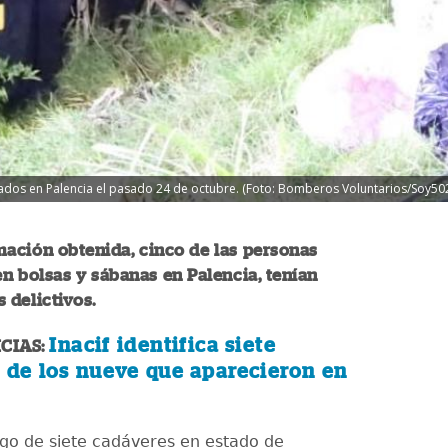
zados en Palencia el pasado 24 de octubre. (Foto: Bomberos Voluntarios/Soy50
ación obtenida, cinco de las personas
en bolsas y sábanas en Palencia, tenían
 delictivos.
Inacif identifica siete
CIAS:
 de los nueve que aparecieron en
azgo de siete cadáveres en estado de