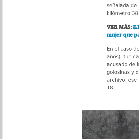
señalada de 
kilómetro 38 
VER MÁS:
¡L
mujer que pa
En el caso d
años), fue c
acusado de i
golosinas y 
archivo, ese 
18.