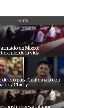
+VISTO
 armado en Mixco:
ora pierde la vida
e de oro para Guatemala con
ado y Chiroy
s posteriores al ataque