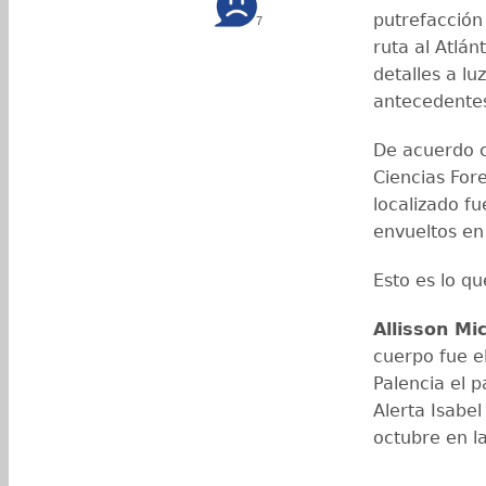
putrefacción
7
ruta al Atlán
detalles a lu
antecedente
De acuerdo c
Ciencias Fore
localizado f
envueltos en
Esto es lo q
Allisson Mi
cuerpo fue e
Palencia el 
Alerta Isabe
octubre en la