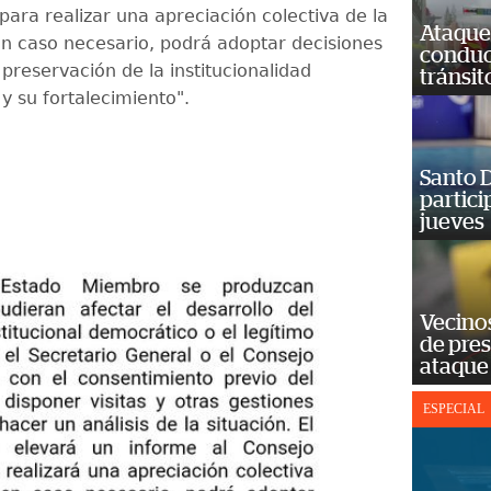
ara realizar una apreciación colectiva de la
Ataque
 en caso necesario, podrá adoptar decisiones
conduct
a preservación de la institucionalidad
tránsit
y su fortalecimiento".
Santo D
partici
jueves
Vecino
de pre
ataque
ESPECIAL