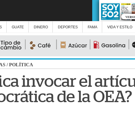
VERS
S
GUATE
DINERO
DEPORTES
FAMA
VIDA Y ESTILO
AS
/
POLÍTICA
ca invocar el artícu
crática de la OEA?