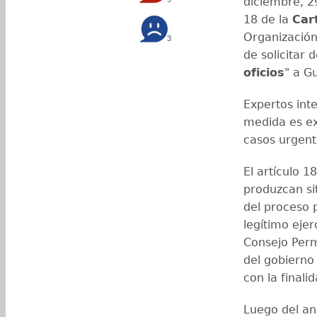
diciembre, 2
18 de la
Car
Organización
3
de solicitar d
oficios
" a G
Expertos int
medida es e
casos urgent
El artículo 
produzcan si
del proceso p
legítimo ejer
Consejo Perm
del gobierno 
con la finali
Luego del aná