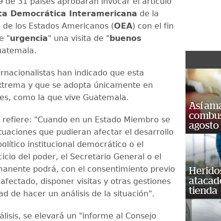
9 de 31 países aprobaran invocar el artículo
ta Democrática Interamericana
de la
 de los Estados Americanos (
OEA
) con el fin
e "
urgencia
" una visita de "
buenos
uatemala.
ernacionalistas han indicado que esta
xtrema y que se adopta únicamente en
es, como la que vive Guatemala.
Así ama
combust
18 refiere: "Cuando en un Estado Miembro se
agosto
tuaciones que pudieran afectar el desarrollo
olítico institucional democrático o el
cicio del poder, el Secretario General o el
anente podrá, con el consentimiento previo
Heridos
atacad
afectado, disponer visitas y otras gestiones
tienda
dad de hacer un análisis de la situación".
lisis, se elevará un "informe al Consejo