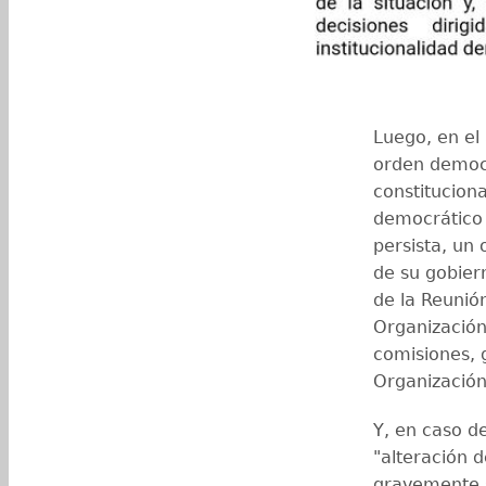
Luego, en el 
orden democr
constitucion
democrático 
persista, un 
de su gobier
de la Reunión
Organización 
comisiones, 
Organización
Y, en caso d
"alteración d
gravemente s