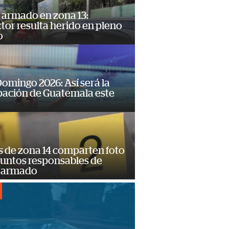
 armado en zona 13:
or resulta herido en pleno
o
omingo 2026: Así será la
pación de Guatemala este
s de zona 14 comparten foto
suntos responsables de
 armado