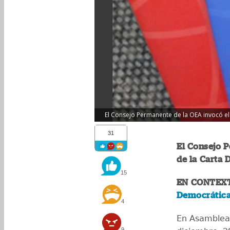
El Consejo Permanente de la OEA invocó el 
31
El Consejo P
de la Carta 
15
EN CONTEX
Democrática
4
En Asamblea 
9