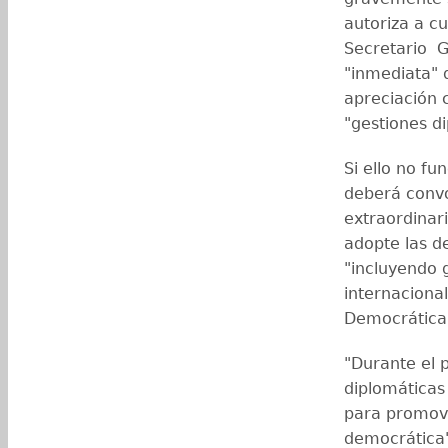
autoriza a c
Secretario G
"inmediata" 
apreciación 
"gestiones d
Si ello no f
deberá convo
extraordinar
adopte las d
"incluyendo 
internacional
Democrática
"Durante el p
diplomáticas 
para promove
democrática",