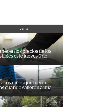
+VISTO
necen los precios de los
ibles este jueves 6 de
: Los niños que fueron
os cuando salieron a una