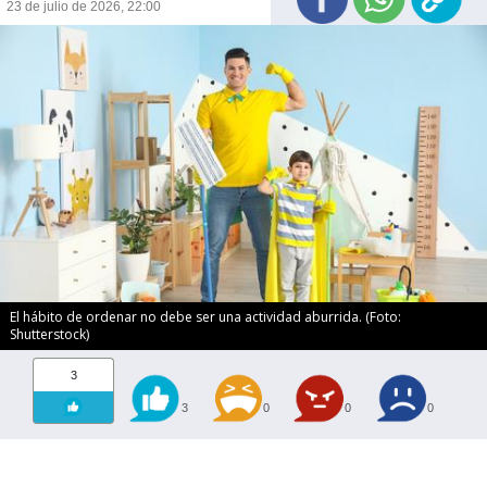
23 de julio de 2026, 22:00
El hábito de ordenar no debe ser una actividad aburrida. (Foto:
Shutterstock)
3
3
0
0
0