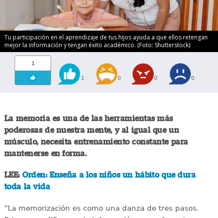
Tu participación en el aprendizaje de tus hijos ayuda a que ellos retengan
mejor la información y tengan éxito académico. (Foto: Shutterstock)
1
1
0
0
0
La memoria es una de las herramientas más
poderosas de nuestra mente, y al igual que un
músculo, necesita entrenamiento constante para
mantenerse en forma.
LEE:
Orden: Enseña a los niños un hábito que dura
toda la vida
"La memorización es como una danza de tres pasos.