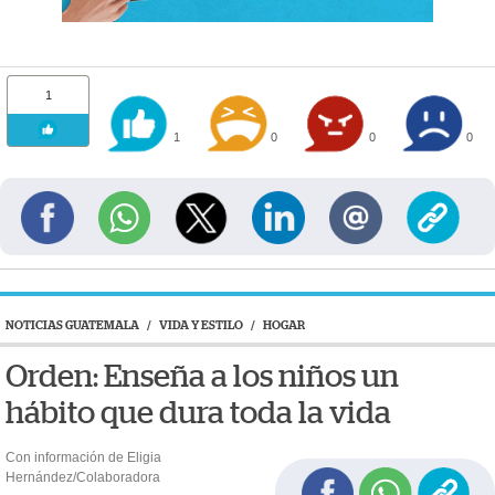
1
1
0
0
0
NOTICIAS GUATEMALA
/
VIDA Y ESTILO
/
HOGAR
Orden: Enseña a los niños un
hábito que dura toda la vida
Con información de Eligia
Hernández/Colaboradora