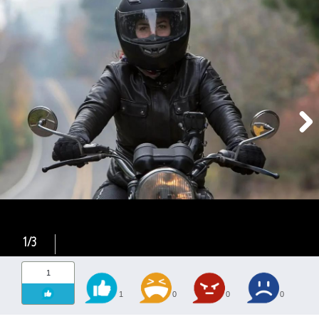
1/3
1
1
0
0
0