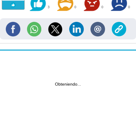
3
0
0
0
Obteniendo...