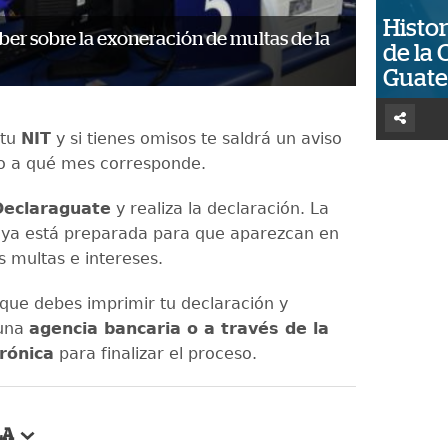
Histor
ber sobre la exoneración de multas de la
de la 
Guat
 tu
NIT
y si tienes omisos te saldrá un aviso
o a qué mes corresponde.
Declaraguate
y realiza la declaración. La
 ya está preparada para que aparezcan en
s multas e intereses.
ue debes imprimir tu declaración y
 una
agencia bancaria o a través de la
rónica
para finalizar el proceso.
LA