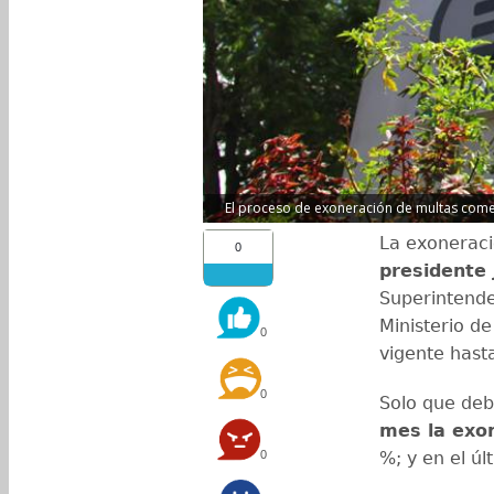
El proceso de exoneración de multas come
La exoneraci
0
presidente
Superintende
Ministerio d
0
vigente hast
0
Solo que deb
mes la exon
0
%; y en el úl