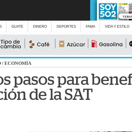
VERS
S
GUATE
DINERO
DEPORTES
FAMA
VIDA Y ESTILO
O
/
ECONOMÍA
os pasos para benef
ción de la SAT