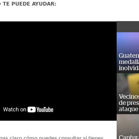
O TE PUEDE AYUDAR:
Guatem
medall
inolvi
Vecino
de pre
ataque
Captur
gas claro cómo puedes consultar si tienes