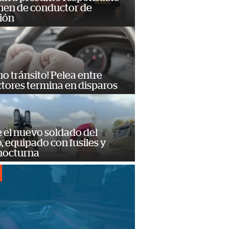
imen de conductor de
ión
no tránsito! Pelea entre
tores termina en disparos
e el nuevo soldado del
o, equipado con fusiles y
 nocturna