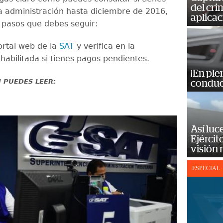
del cr
a administración hasta diciembre de 2016,
aplicac
s pasos que debes seguir:
ortal web de la
SAT
y verifica en la
habilitada si tienes pagos pendientes.
¡En ple
 PUEDES LEER:
conduc
Así luc
Ejércit
visión
ESPECIAL