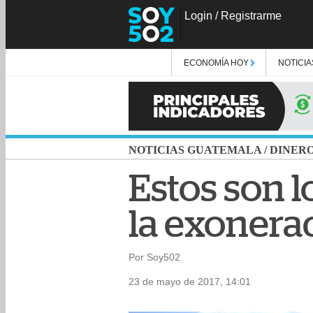
Login
/
Registrarme
ECONOMÍA HOY
NOTICIA
NOTICIAS GUATEMALA
/
DINER
Estos son l
la exonera
Por Soy502
23 de mayo de 2017, 14:01