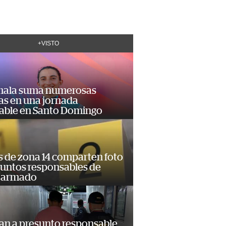
+VISTO
ala suma numerosas
as en una jornada
dable en Santo Domingo
s de zona 14 comparten foto
suntos responsables de
 armado
an a presunto responsable