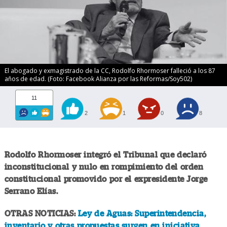
El abogado y exmagistrado de la CC, Rodolfo Rhormoser falleció a los 87
años de edad. (Foto: Facebook Alianza por las Reformas/Soy502)
11
2
1
0
8
Rodolfo Rhormoser integró el Tribunal que declaró
inconstitucional y nulo en rompimiento del orden
constitucional promovido por el expresidente Jorge
Serrano Elías.
OTRAS NOTICIAS:
Ley de Aguas: Superintendencia,
inventario y otras propuestas surgen en iniciativa