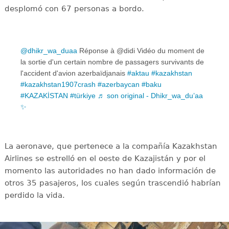
desplomó con 67 personas a bordo.
@dhikr_wa_duaa
Réponse à @didi Vidéo du moment de
la sortie d'un certain nombre de passagers survivants de
l'accident d'avion azerbaïdjanais
#aktau
#kazakhstan
#kazakhstan1907crash
#azerbaycan
#baku
#KAZAKİSTAN
#türkiye
♬ son original - Dhikr_wa_du’aa
✨
La aeronave, que pertenece a la compañía Kazakhstan
Airlines se estrelló en el oeste de Kazajistán y por el
momento las autoridades no han dado información de
otros 35 pasajeros, los cuales según trascendió habrían
perdido la vida.