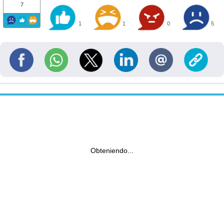
7
1
1
0
5
Obteniendo...