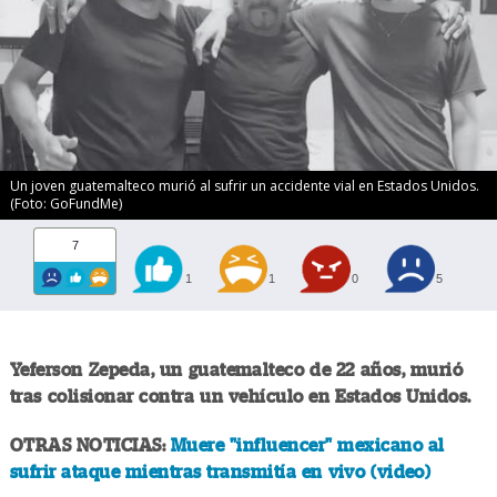
Un joven guatemalteco murió al sufrir un accidente vial en Estados Unidos.
(Foto: GoFundMe)
7
1
1
0
5
Yeferson Zepeda, un guatemalteco de 22 años, murió
tras colisionar contra un vehículo en Estados Unidos.
OTRAS NOTICIAS:
Muere "influencer" mexicano al
sufrir ataque mientras transmitía en vivo (video)