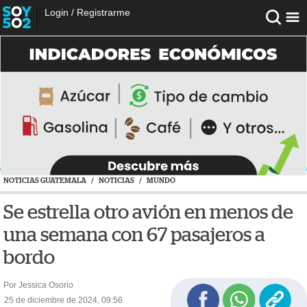
Login
/
Registrarme
NOTICIAS GUATEMALA
/
NOTICIAS
/
MUNDO
Se estrella otro avión en menos de
una semana con 67 pasajeros a
bordo
Por Jessica Osorio
25 de diciembre de 2024, 09:56