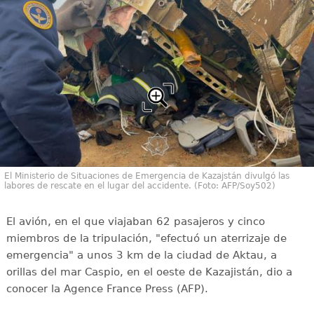
El Ministerio de Situaciones de Emergencia de Kazajstán divulgó las
labores de rescate en el lugar del accidente. (Foto: AFP/Soy502)
El avión, en el que viajaban 62 pasajeros y cinco
miembros de la tripulación, "efectuó un aterrizaje de
emergencia" a unos 3 km de la ciudad de Aktau, a
orillas del mar Caspio, en el oeste de Kazajistán, dio a
conocer la Agence France Press (AFP).