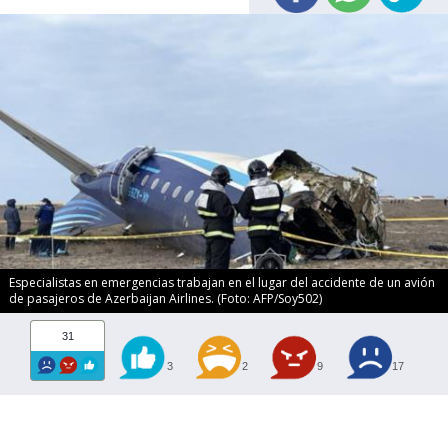
Especialistas en emergencias trabajan en el lugar del accidente de un avión
de pasajeros de Azerbaijan Airlines. (Foto: AFP/Soy502)
31
3
2
9
17