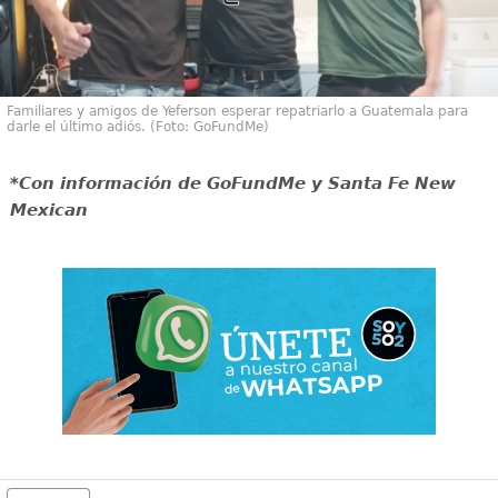
Familiares y amigos de Yeferson esperar repatriarlo a Guatemala para
darle el último adiós. (Foto: GoFundMe)
*Con información de GoFundMe y Santa Fe New
Mexican