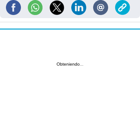
Obteniendo...