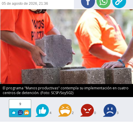
05 de agosto de 2026, 21:36
El programa "Manos productivas" contempla su implementación en cuatro
centros de detención. (Foto: SCSP/Soy502)
9
4
2
0
3