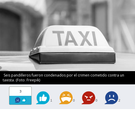
Seis pandilleros fueron condenados por el crimen cometido contra un
taxista. (Foto: Freepik)
3
1
0
0
2