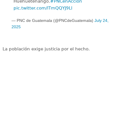
Huehuetenango.
#PNCenAcción
pic.twitter.com/lTmQQYJ9Ll
— PNC de Guatemala (@PNCdeGuatemala)
July 24,
2025
La población exige justicia por el hecho.