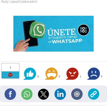
Rudy López/Colaborador)
1
0
0
1
0