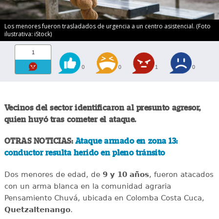
Los menores fueron trasladados de urgencia a un centro asistencial. (Foto
ilustrativa: iStock)
1
0
0
1
0
Vecinos del sector identificaron al presunto agresor,
quien huyó tras cometer el ataque.
OTRAS NOTICIAS:
Ataque armado en zona 13:
conductor resulta herido en pleno tránsito
Dos menores de edad, de
9 y 10 años
, fueron atacados
con un arma blanca en la comunidad agraria
Pensamiento Chuvá, ubicada en Colomba Costa Cuca,
Quetzaltenango
.