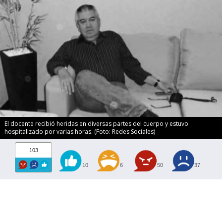
El docente recibió heridas en diversas partes del cuerpo y estuvo
hospitalizado por varias horas. (Foto: Redes Sociales)
103
10
6
50
37