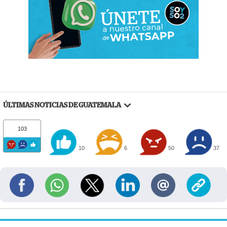
ÚLTIMAS NOTICIAS DE GUATEMALA
103
10
6
50
37