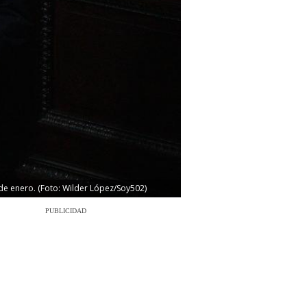
de enero. (Foto: Wilder López/Soy502)
PUBLICIDAD