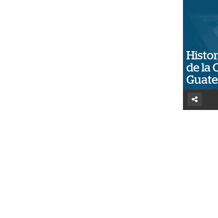
Histor
de la 
Guat