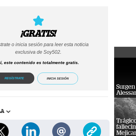
¡GRATIS!
trate o inicia sesión para leer esta noticia
exclusiva de Soy502.
í, este contenido es totalmente gratis.
REGÍSTRATE
INICIA SESIÓN
Surgen 
Alessan
LA
Trágico
falleci
Mejica