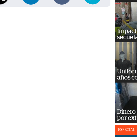
Impact
secuela
Unifor
años c
Dinero
por ext
ESPECIAL