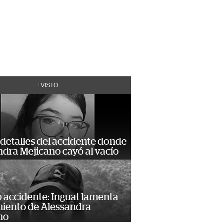
+VISTO
detalles del accidente donde
dra Mejicano cayó al vacío
 accidente: Inguat lamenta
miento de Alessandra
no