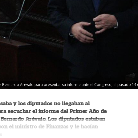
e Bernardo Arévalo para presentar su informe ante el Congreso, el pasado 14 
saba y los diputados no llegaban al
ra escuchar el informe del Primer Año de
 Bernardo Arévalo. Los diputados estaban
on el ministro de Finanzas y le hacían
: