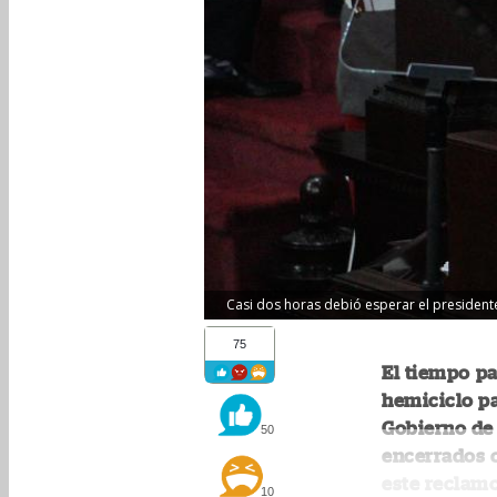
Casi dos horas debió esperar el president
75
El tiempo pa
hemiciclo pa
Gobierno de
50
encerrados c
este reclamo
10