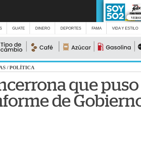
VERS
S
GUATE
DINERO
DEPORTES
FAMA
VIDA Y ESTILO
AS
/
POLÍTICA
encerrona que puso
informe de Gobiern