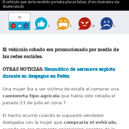
El vehículo que sería vendido portaba placas falsas. (Foto ilustrativa vía:
Shutterstock)
22
6
2
10
4
El vehículo robado era promocionado por medio de
las redes sociales.
OTRAS NOTICIAS:
Neumático de aeronave explota
durante su despegue en Petén
Una mujer iba a ser víctima de estafa al comprar una
camioneta tipo agrícola
que había sido robada el
pasado 23 de julio en zona 7.
El hecho ocurrió cuando el supuesto vendedor
dialogaba con la mujer que
compraría el vehículo
,