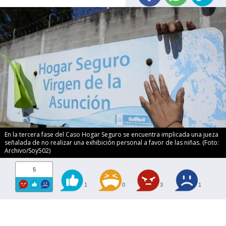
En la tercera fase del Caso Hogar Seguro se encuentra implicada una jueza
señalada de no realizar una exhibición personal a favor de las niñas. (Foto:
Archivo/Soy502)
5
1
0
3
1