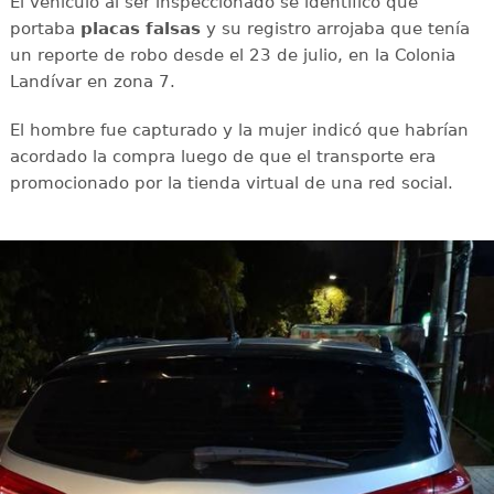
El vehículo al ser inspeccionado se identificó que
portaba
placas falsas
y su registro arrojaba que tenía
un reporte de robo desde el 23 de julio, en la Colonia
Landívar en zona 7.
El hombre fue capturado y la mujer indicó que habrían
acordado la compra luego de que el transporte era
promocionado por la tienda virtual de una red social.