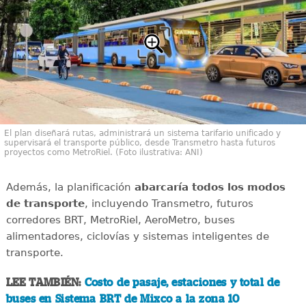
El plan diseñará rutas, administrará un sistema tarifario unificado y
supervisará el transporte público, desde Transmetro hasta futuros
proyectos como MetroRiel. (Foto ilustrativa: ANI)
Además, la planificación
abarcaría todos los modos
de transporte
, incluyendo Transmetro, futuros
corredores BRT, MetroRiel, AeroMetro, buses
alimentadores, ciclovías y sistemas inteligentes de
transporte.
LEE TAMBIÉN:
Costo de pasaje, estaciones y total de
buses en Sistema BRT de Mixco a la zona 10