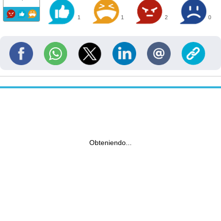
1
1
2
0
Obteniendo...