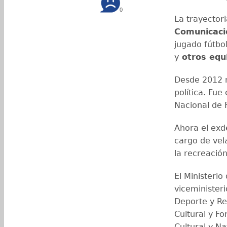
0
La trayector
Comunicaci
jugado fútbo
y
otros equ
Desde 2012 m
política. Fue
Nacional de 
Ahora el exde
cargo de vela
la recreación
El Ministeri
viceministeri
Deporte y Re
Cultural y Fo
Cultural y N