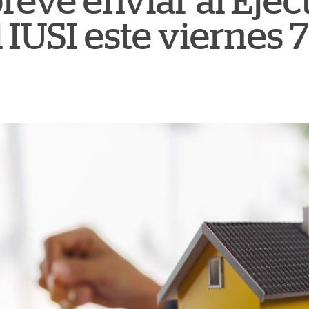
evé enviar al Ejecu
 IUSI este viernes 