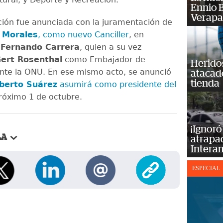
Ennio B
Verapa
ión fue anunciada con la juramentación de
l Morales
, como nuevo Canciller
, en
a
Fernando Carrera
, quien a su vez
ert Rosenthal
como Embajador de
Heridos
te la ONU. En ese mismo acto, se anunció
atacad
tienda
oberto Suárez
asumirá como presidente del
róximo 1 de octubre.
¡Ignoró
LA
atrapad
Intera
ESPECIAL