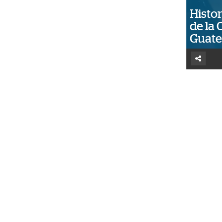
Histor
de la 
Guat