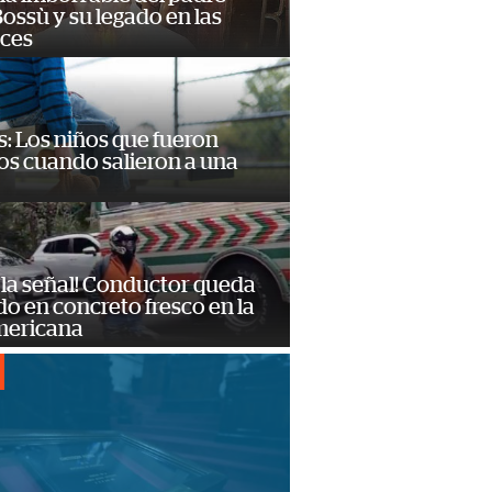
ossù y su legado en las
ces
: Los niños que fueron
os cuando salieron a una
 la señal! Conductor queda
o en concreto fresco en la
mericana