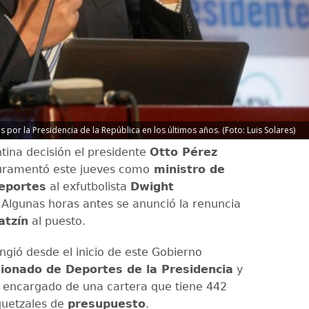
por la Presidencia de la República en los últimos años. (Foto: Luis Solares)
tina decisión el presidente
Otto Pérez
uramentó este jueves como
ministro de
Deportes
al exfutbolista
Dwight
. Algunas horas antes se anunció la renuncia
atzín
al puesto.
ngió desde el inicio de este Gobierno
ionado de Deportes de la Presidencia
y
 encargado de una cartera que tiene 442
quetzales de
presupuesto
.