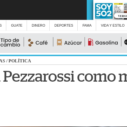
VERS
S
GUATE
DINERO
DEPORTES
FAMA
VIDA Y ESTILO
AS
/
POLÍTICA
Pezzarossi como m