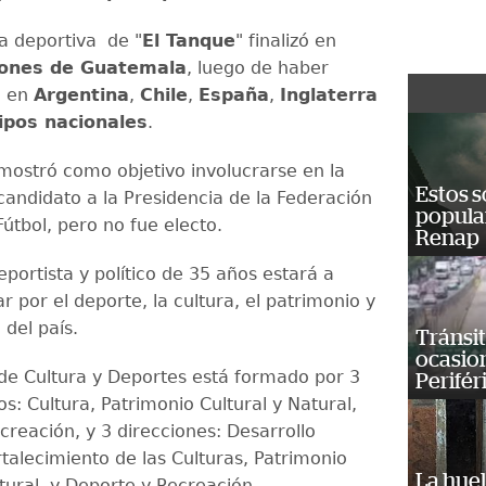
ia deportiva de "
El Tanque
" finalizó en
ones de Guatemala
, luego de haber
l en
Argentina
,
Chile
,
España
,
Inglaterra
ipos nacionales
.
ostró como objetivo involucrarse en la
Estos s
 candidato a la Presidencia de la Federación
popula
Fútbol, pero no fue electo.
Renap
portista y político de 35 años estará a
r por el deporte, la cultura, el patrimonio y
 del país.
Tránsit
ocasio
o de Cultura y Deportes está formado por 3
Perifér
os: Cultura, Patrimonio Cultural y Natural,
creación, y 3 direcciones: Desarrollo
rtalecimiento de las Culturas, Patrimonio
La huel
atural, y Deporte y Recreación.