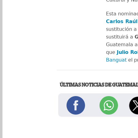
Esta nominac
Carlos Raú
sustitución 
sustituirá a
G
Guatemala an
que
Julio R
Banguat
el p
ÚLTIMAS NOTICIAS DE GUATEMA