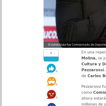
El exfubolista fue Comisionado de Deportes 
En una repen
0
Molina,
se j
Cultura y 
Pezzarossi
0
de
Carlos B
0
Pezzarossi fu
como
Comis
0
ahora estará
millones de 