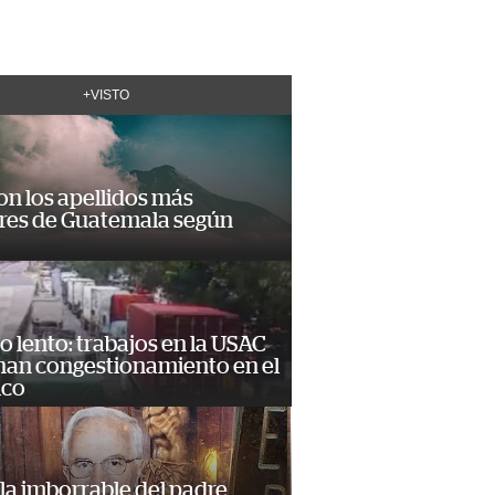
+VISTO
on los apellidos más
res de Guatemala según
o lento: trabajos en la USAC
nan congestionamiento en el
ico
la imborrable del padre