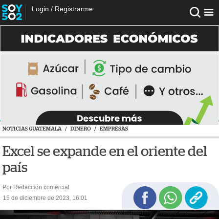
Login
/
Registrarme
NOTICIAS GUATEMALA
/
DINERO
/
EMPRESAS
Excel se expande en el oriente del
país
Por Redacción comercial
15 de diciembre de 2023, 16:01