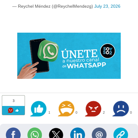
— Reychel Méndez (@ReychelMendezg)
July 23, 2026
3
1
0
2
0