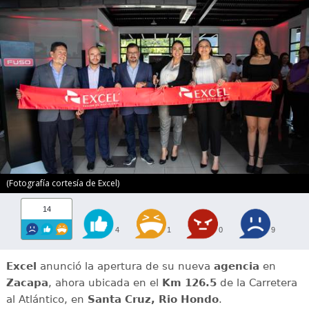
(Fotografía cortesía de Excel)
14
4
1
0
9
Excel
anunció la apertura de su nueva
agencia
en
Zacapa
, ahora ubicada en el
Km 126.5
de la Carretera
al Atlántico, en
Santa Cruz, Rio Hondo
.