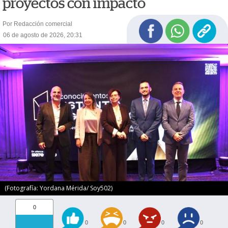
proyectos con impacto
Por Redacción comercial
06 de agosto de 2026, 20:31
(Fotografía: Yordana Mérida/ Soy502)
0
0
0
0
0