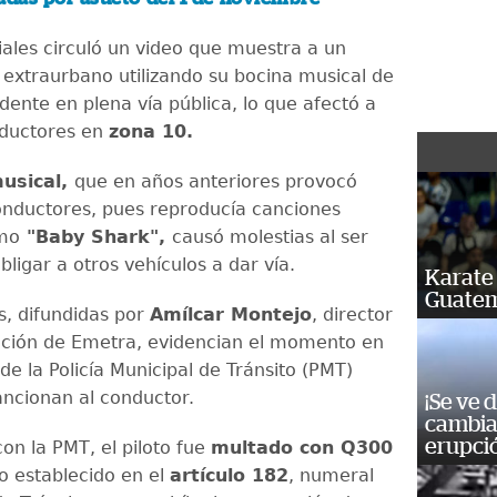
iales circuló un video que muestra a un
s extraurbano utilizando su bocina musical de
dente en plena vía pública, lo que afectó a
nductores en
zona 10.
musical,
que en años anteriores provocó
nductores, pues reproducía canciones
omo
"Baby Shark",
causó molestias al ser
ligar a otros vehículos a dar vía.
Karate 
Guatem
, difundidas por
Amílcar Montejo
, director
ción de Emetra, evidencian el momento en
e la Policía Municipal de Tránsito (PMT)
ancionan al conductor.
¡Se ve 
cambia 
erupci
on la PMT, el piloto fue
multado con Q300
o establecido en el
artículo 182
, numeral