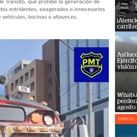
de Tránsito, que prohíbe la generación de
idos estridentes, exagerados o innecesarios
 vehículos, bocinas o altavoces.
¡Atenci
carril r
Así luc
Ejércit
visión
WhatsA
perderá
agosto
ESPECIAL