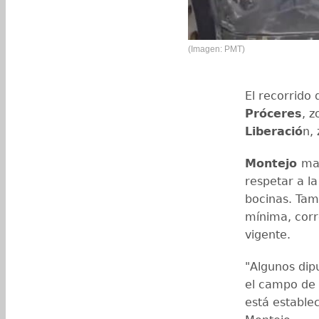
(Imagen: PMT)
El recorrido
Próceres
, 
Liberació
n,
Montejo
ma
respetar a la
bocinas. Tam
mínima, corr
vigente.
"Algunos dip
el campo de a
está estable