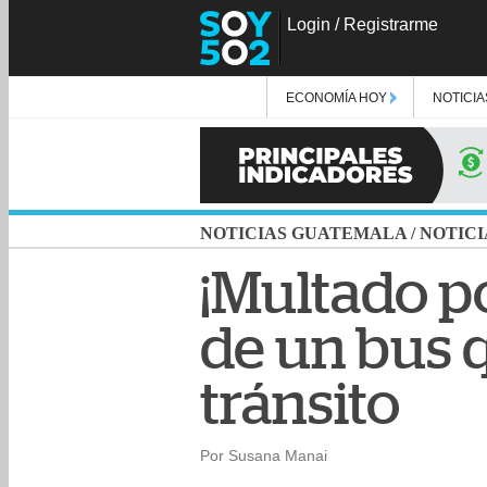
Login
/
Registrarme
ECONOMÍA HOY
NOTICIA
NOTICIAS GUATEMALA
/
NOTICI
¡Multado p
de un bus 
tránsito
Por Susana Manai