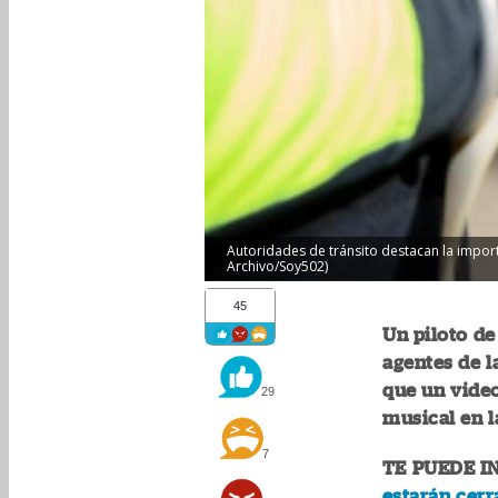
Autoridades de tránsito destacan la importa
Archivo/Soy502)
45
Un piloto de
agentes de l
que un video
29
musical en l
7
TE PUEDE I
estarán cerr