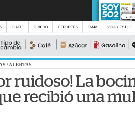
VERS
S
GUATE
DINERO
DEPORTES
FAMA
VIDA Y ESTILO
AS
/
ALERTAS
or ruidoso! La boci
que recibió una mul