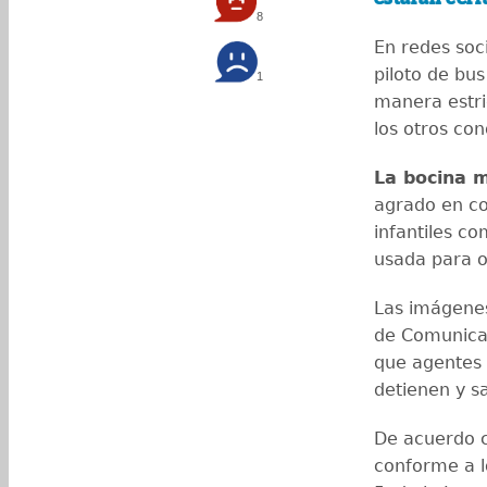
8
En redes soc
piloto de bu
1
manera estri
los otros co
La bocina 
agrado en co
infantiles c
usada para ob
Las imágenes
de Comunica
que agentes d
detienen y s
De acuerdo c
conforme a l