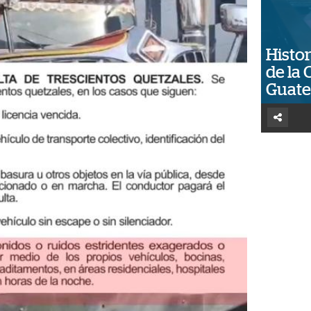
Histor
de la 
Guat