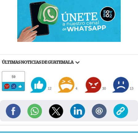
ÚLTIMAS NOTICIAS DE GUATEMALA
59
12
4
30
13