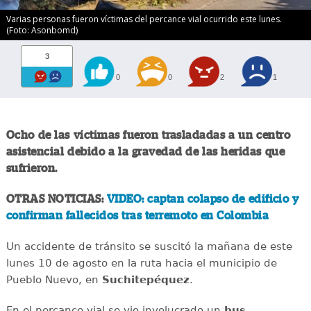
Varias personas fueron víctimas del percance vial ocurrido este lunes.
(Foto: Asonbomd)
3
0
0
2
1
Ocho de las víctimas fueron trasladadas a un centro
asistencial debido a la gravedad de las heridas que
sufrieron.
OTRAS NOTICIAS:
VIDEO: captan colapso de edificio y
confirman fallecidos tras terremoto en Colombia
Un accidente de tránsito se suscitó la mañana de este
lunes 10 de agosto en la ruta hacia el municipio de
Pueblo Nuevo, en
Suchitepéquez
.
En el percance vial se vio involucrado un
bus