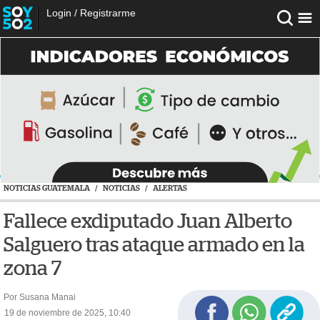
Login
/
Registrarme
NOTICIAS GUATEMALA
/
NOTICIAS
/
ALERTAS
Fallece exdiputado Juan Alberto
Salguero tras ataque armado en la
zona 7
Por Susana Manai
19 de noviembre de 2025, 10:40