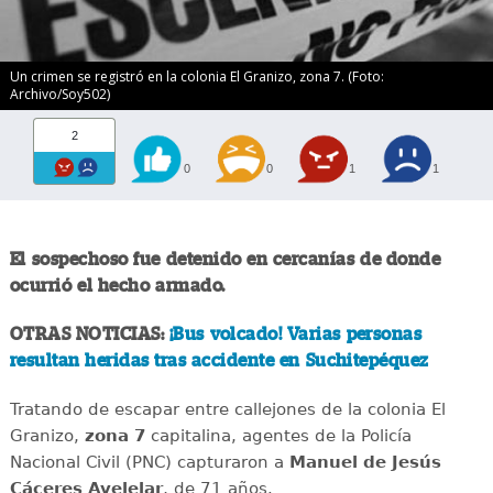
Un crimen se registró en la colonia El Granizo, zona 7. (Foto:
Archivo/Soy502)
2
0
0
1
1
El sospechoso fue detenido en cercanías de donde
ocurrió el hecho armado.
OTRAS NOTICIAS:
¡Bus volcado! Varias personas
resultan heridas tras accidente en Suchitepéquez
Tratando de escapar entre callejones de la colonia El
Granizo,
zona 7
capitalina, agentes de la Policía
Nacional Civil (PNC) capturaron a
Manuel de
Jesús
Cáceres Avelelar
, de 71 años.