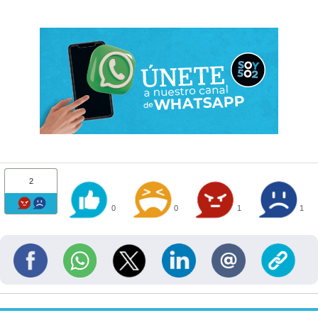
2
0
0
1
1