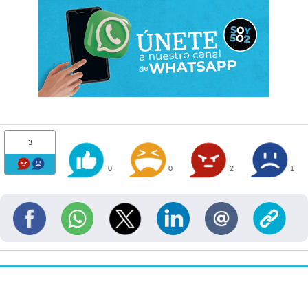
3
0
0
2
1