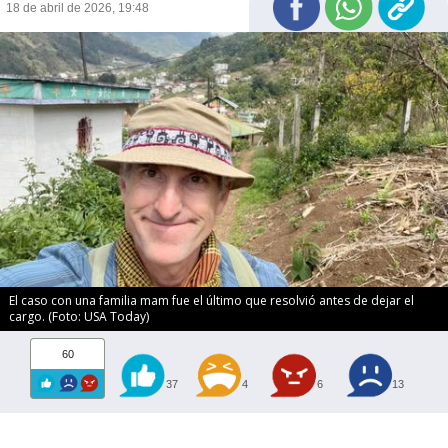
18 de abril de 2026, 19:48
El caso con una familia mam fue el último que resolvió antes de dejar el
cargo. (Foto: USA Today)
60
37
4
6
13