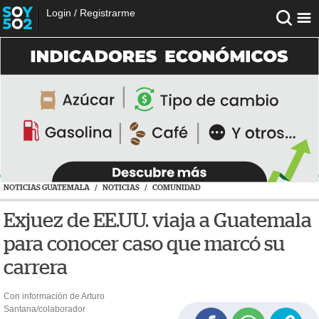
Login
/
Registrarme
NOTICIAS GUATEMALA
/
NOTICIAS
/
COMUNIDAD
Exjuez de EE.UU. viaja a Guatemala
para conocer caso que marcó su
carrera
Con información de Arturo
Santana/colaborador