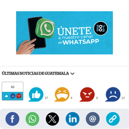
ÚLTIMAS NOTICIAS DE GUATEMALA
60
37
4
6
13