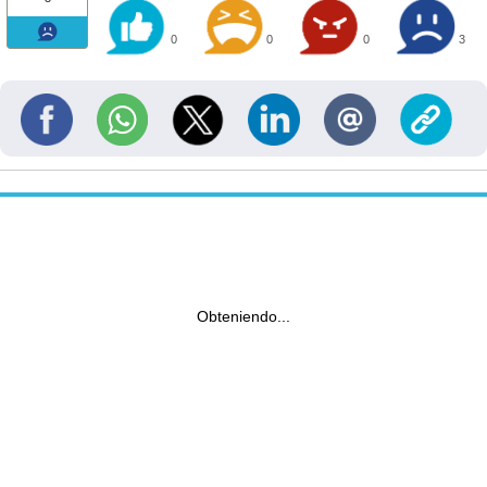
0
0
0
3
Obteniendo...