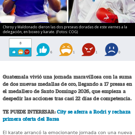
Chiroy y Maldonado dieron las dos preseas doradas de este viernes a la
delegación, en boxeo y karate. (Fotos: COG)
8
6
1
1
0
Guatemala vivió una jornada maravillosa con la suma
de dos nuevas medallas de oro, llegando a 17 presas en
el medallero de Santo Domingo 2026, que empieza a
despedir las acciones tras casi 22 días de competencia.
TE PUEDE INTERESAR:
City se aferra a Rodri y rechaza
primera oferta del Barsa
El karate arrancó la emocionante jornada con una nueva