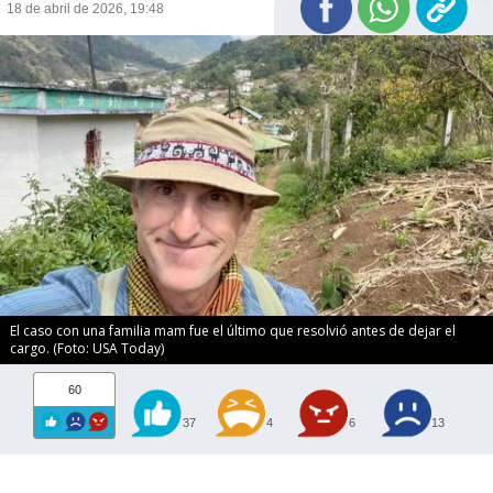
18 de abril de 2026, 19:48
El caso con una familia mam fue el último que resolvió antes de dejar el
cargo. (Foto: USA Today)
60
37
4
6
13