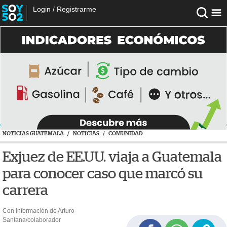
Login
/
Registrarme
NOTICIAS GUATEMALA
/
NOTICIAS
/
COMUNIDAD
Exjuez de EE.UU. viaja a Guatemala
para conocer caso que marcó su
carrera
Con información de Arturo
Santana/colaborador