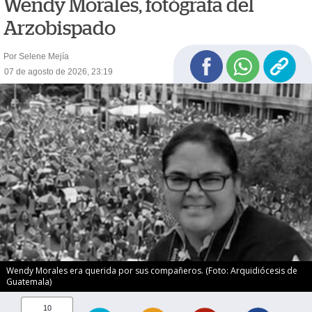
Wendy Morales, fotógrafa del
Arzobispado
Por Selene Mejía
07 de agosto de 2026, 23:19
Wendy Morales era querida por sus compañeros. (Foto: Arquidiócesis de
Guatemala)
10