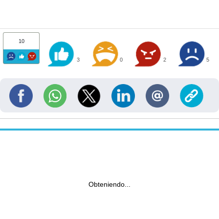
10
3
0
2
5
Obteniendo...