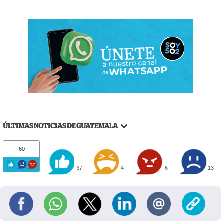
ÚLTIMAS NOTICIAS DE GUATEMALA
60
37
4
6
13