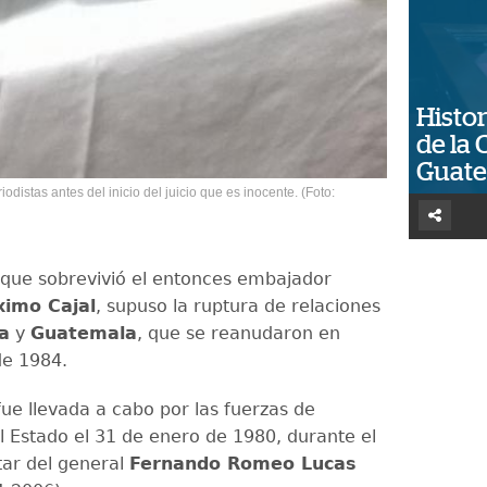
Histor
de la 
Guat
odistas antes del inicio del juicio que es inocente. (Foto:
l que sobrevivió el entonces embajador
imo Cajal
, supuso la ruptura de relaciones
a
y
Guatemala
, que se reanudaron en
de 1984.
ue llevada a cabo por las fuerzas de
l Estado el 31 de enero de 1980, durante el
tar del general
Fernando Romeo Lucas