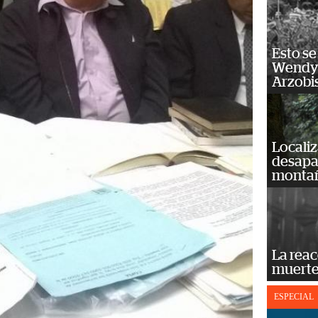
Esto se
Wendy 
Arzobi
Localiz
desapar
monta
La reac
muerte
ESPECIAL