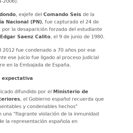
-2006).
edondo
, exjefe del
Comando Seis
de la
cía Nacional (PN)
, fue capturado el 24 de
1 por la desaparición forzada del estudiante
Edgar Saenz Calito
, el 9 de junio de 1980.
l 2012 fue condenado a 70 años por ese
nte ese juicio fue ligado al proceso judicial
re en la Embajada de España.
 expectativa
cado difundido por el
Ministerio de
teriores
, el Gobierno español recuerda que
mentables y condenables hechos"
n una "flagrante violación de la inmunidad
de la representación española en