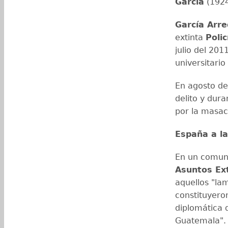
García
(1924
García Arr
extinta
Poli
julio del 201
universitario
En agosto de
delito y dura
por la masac
España a la
En un comuni
Asuntos Ex
aquellos "la
constituyero
diplomática 
Guatemala".