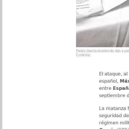
Pedro García Arredondo dijo a peri
Cortesía)
El ataque, a
español,
Máx
entre
Españ
septiembre 
La matanza f
seguridad de
régimen mili