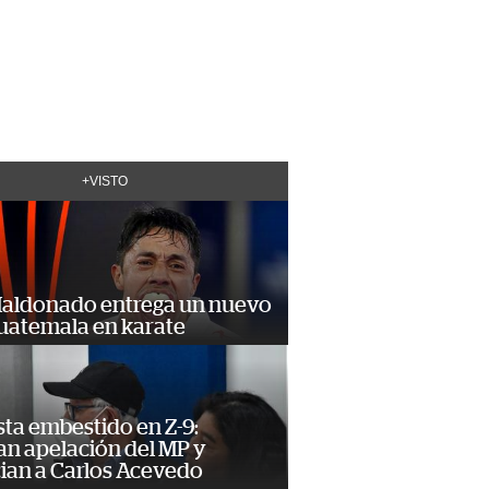
+VISTO
Maldonado entrega un nuevo
Guatemala en karate
ta embestido en Z-9:
an apelación del MP y
ian a Carlos Acevedo