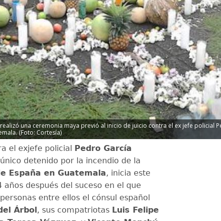
 realizó una ceremonia maya previó al inicio de juicio contra el ex jefe policia
ala. (Foto: Cortesía)
ra el exjefe policial
Pedro García
 único detenido por la incendio de la
e España en Guatemala
, inicia este
4 años después del suceso en el que
personas entre ellos el cónsul español
del Árbol
, sus compatriotas
Luis Felipe