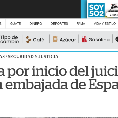
VERS
S
GUATE
DINERO
DEPORTES
FAMA
VIDA Y ESTILO
AS
/
SEGURIDAD Y JUSTICIA
 por inicio del juic
n embajada de Esp