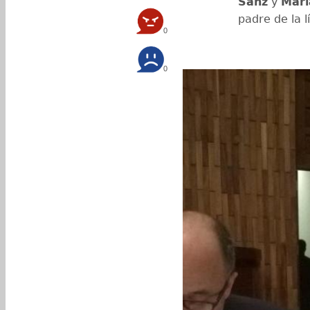
Sanz
y
Marí
padre de la 
0
0