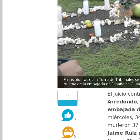
En las afueras de la Torre de Tribunales se
quema de la embajada de España en Guatem
El juicio cont
0
Arredondo
,
embajada d
miércoles, 3
0
murieron 37 
Jaime Ruiz 
0