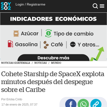
Login
/
Registrarme
NOTICIAS GUATEMALA
/
NOTICIAS
/
MUNDO
Cohete Starship de SpaceX explota
minutos después del despegue
sobre el Caribe
Por Ericka Cinto
17 de enero de 2025, 07:37