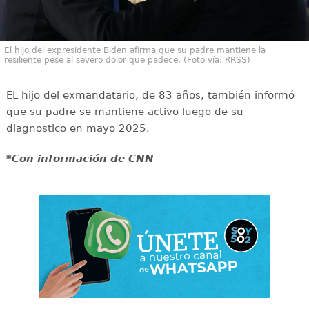
El hijo del expresidente Biden afirma que su padre mantiene la
resiliente pese al severo dolor que padece. (Foto vía: RRSS)
EL hijo del exmandatario, de 83 años, también informó
que su padre se mantiene activo luego de su
diagnostico en mayo 2025.
*Con información de CNN