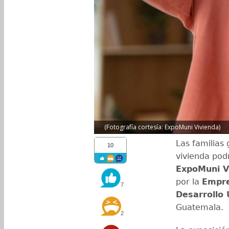
(Fotografía cortesía: ExpoMuni Vivienda)
Las familias
10
vivienda podr
ExpoMuni V
por la
Empre
7
Desarrollo
Guatemala.
2