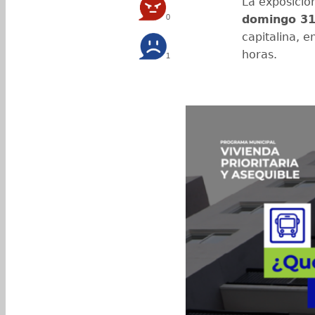
La exposición
0
domingo 3
capitalina, 
horas.
1