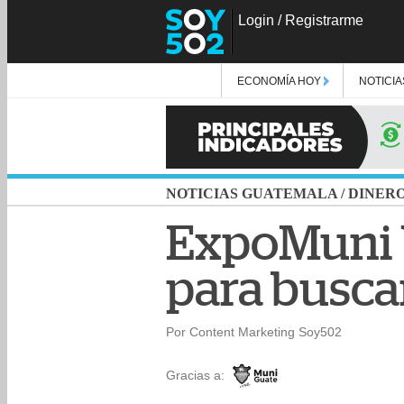
Login
/
Registrarme
ECONOMÍA HOY
NOTICIA
NOTICIAS GUATEMALA
/
DINER
ExpoMuni V
para busca
Por Content Marketing Soy502
Gracias a: