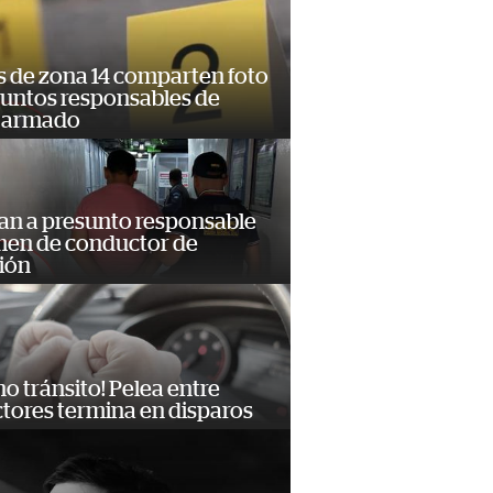
s de zona 14 comparten foto
suntos responsables de
 armado
an a presunto responsable
imen de conductor de
ión
no tránsito! Pelea entre
tores termina en disparos