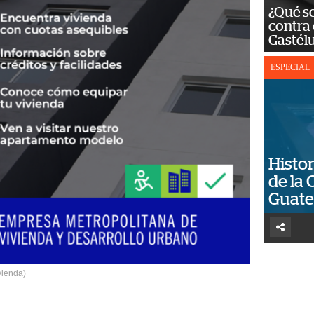
¿Qué se
contra 
Gastél
ESPECIAL
Histor
de la 
Guat
vienda)