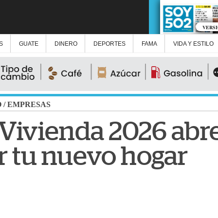
VERS
S
GUATE
DINERO
DEPORTES
FAMA
VIDA Y ESTILO
O
/
EMPRESAS
ivienda 2026 abre
r tu nuevo hogar