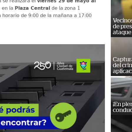
 se realizará el
viernes 29 de mayo al
1
en la
Plaza Central
de la zona 1
en horario de 9:00 de la mañana a 17:00
Vecino
de pre
ataque
Captur
del cr
aplicac
¡En ple
conduc