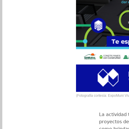
(Fotografía cortesía: ExpoMuni Vi
La actividad
proyectos de 
como brindar