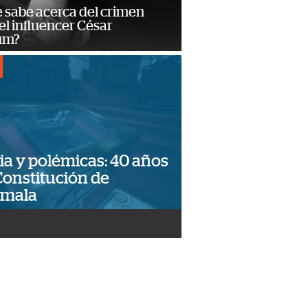
 sabe acerca del crimen
el influencer César
um?
ia y polémicas: 40 años
Constitución de
emala