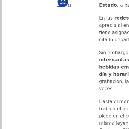
Estado,
a pe
12
En las
redes
aprecia al e
tiene asigna
citado depa
Sin embargo,
internauta
bebidas em
día y horar
grabación, l
veces.
Hasta el mom
trabaja el pr
picop en el c
misma leyend