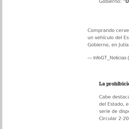
Gobierno:
"U
Comprando cervez
un vehículo del E
Gobierno, en Juti
— InfoGT_Noticias (
La prohibic
Cabe destaca
del Estado, e
serie de disp
Circular 2-20