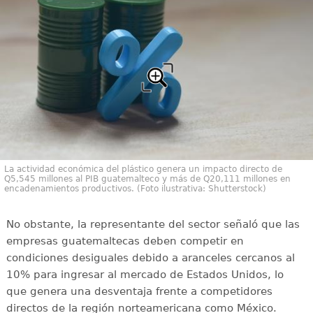
La actividad económica del plástico genera un impacto directo de
Q5,545 millones al PIB guatemalteco y más de Q20,111 millones en
encadenamientos productivos. (Foto ilustrativa: Shutterstock)
No obstante, la representante del sector señaló que las
empresas guatemaltecas deben competir en
condiciones desiguales debido a aranceles cercanos al
10% para ingresar al mercado de Estados Unidos, lo
que genera una desventaja frente a competidores
directos de la región norteamericana como México.