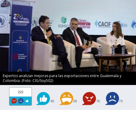
Expertos analizan mejoras para las exportaciones entre Guatemala y
Colombia. (Foto: CIG/Soy502)
222
45
28
76
73