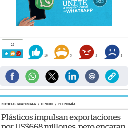
22
16
3
2
1
NOTICIAS GUATEMALA
/
DINERO
/
ECONOMÍA
Plásticos impulsan exportaciones
por US$668 millones, pero encaran