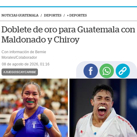
NOTICIAS GUATEMALA
/
DEPORTES
/
+ DEPORTES
Doblete de oro para Guatemala con
Maldonado y Chiroy
Con información de Bernie
Morales/Colaborador
08 de agosto de 2026, 01:16
#JUEGOSCAYCARIBE