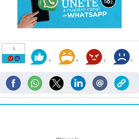
3
0
0
2
1