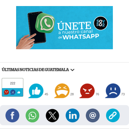
ÚLTIMAS NOTICIAS DE GUATEMALA
222
45
28
76
73