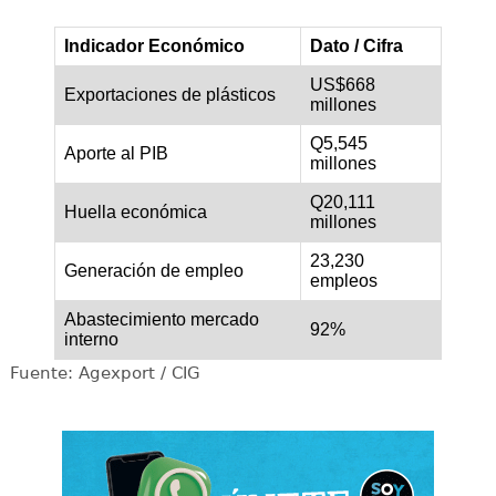
Indicador Económico
Dato / Cifra
US$668
Exportaciones de plásticos
millones
Q5,545
Aporte al PIB
millones
Q20,111
Huella económica
millones
23,230
Generación de empleo
empleos
Abastecimiento mercado
92%
interno
Fuente: Agexport / CIG