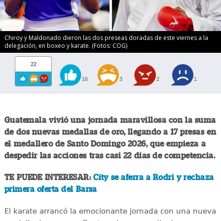
Chiroy y Maldonado dieron las dos preseas doradas de este viernes a la
delegación, en boxeo y karate. (Fotos: COG)
22
16
3
2
1
Guatemala vivió una jornada maravillosa con la suma
de dos nuevas medallas de oro, llegando a 17 presas en
el medallero de Santo Domingo 2026, que empieza a
despedir las acciones tras casi 22 días de competencia.
TE PUEDE INTERESAR:
City se aferra a Rodri y rechaza
primera oferta del Barsa
El karate arrancó la emocionante jornada con una nueva