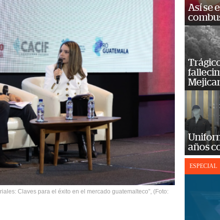
Así se 
combus
Trágico
falleci
Mejica
Unifor
años c
ESPECIAL
ales: Claves para el éxito en el mercado guatemalteco”, (Foto: