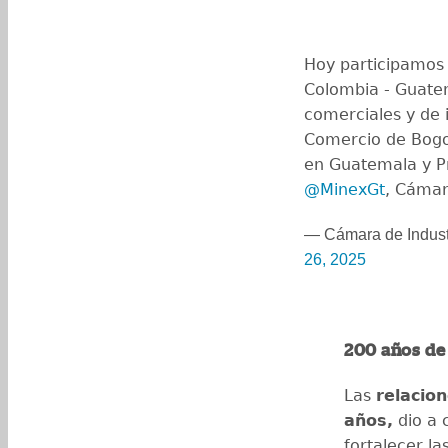
Hoy participamos 
Colombia - Guate
comerciales y de 
Comercio de Bogo
en Guatemala y P
@MinexGt
, Cáma
— Cámara de Indust
26, 2025
200 años de
Las
relacio
años,
dio a 
fortalecer l