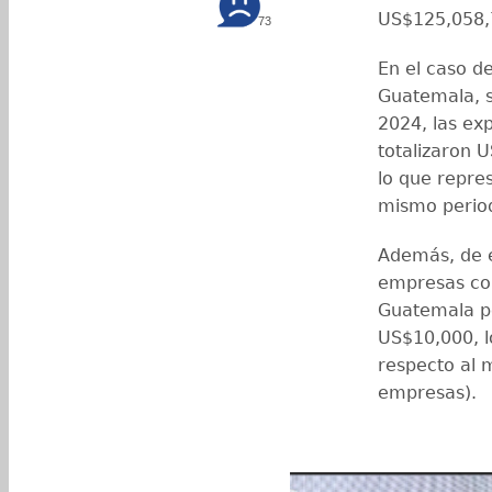
US$125,058,
73
En el caso d
Guatemala, s
2024, las ex
totalizaron 
lo que repre
mismo perio
Además, de 
empresas co
Guatemala po
US$10,000, l
respecto al 
empresas).