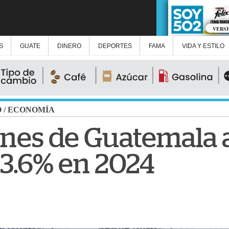
VERS
S
GUATE
DINERO
DEPORTES
FAMA
VIDA Y ESTILO
O
/
ECONOMÍA
nes de Guatemala 
53.6% en 2024