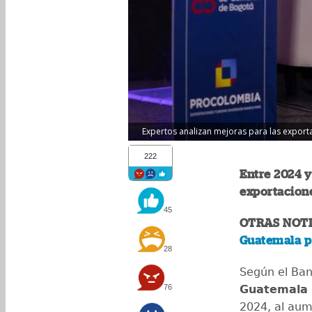
Expertos analizan mejoras para las export
222
Entre 2024 y
exportacion
45
OTRAS NOTI
Guatemala p
28
Según el Ba
76
Guatemala 
2024, al aum