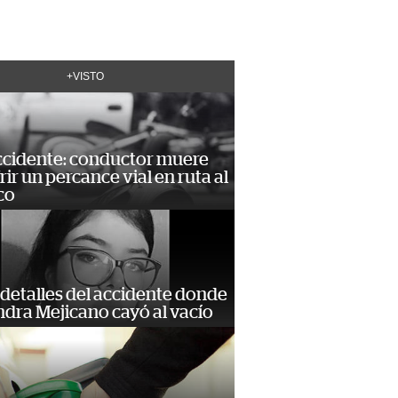
+VISTO
accidente: conductor muere
frir un percance vial en ruta al
co
detalles del accidente donde
dra Mejicano cayó al vacío