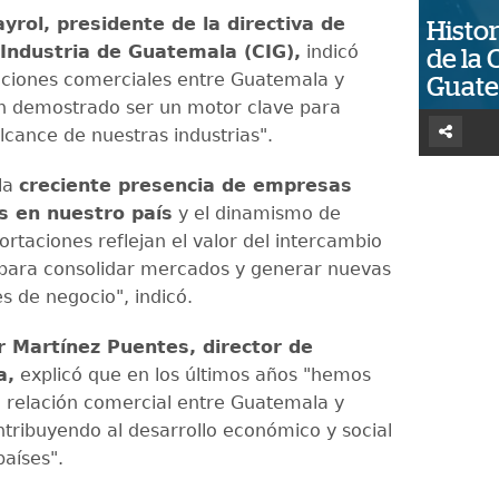
yrol, presidente de la directiva de
Histor
Industria de Guatemala (CIG),
indicó
de la 
laciones comerciales entre Guatemala y
Guat
n demostrado ser un motor clave para
lcance de nuestras industrias".
la
creciente presencia de empresas
s en nuestro país
y el dinamismo de
rtaciones reflejan el valor del intercambio
para consolidar mercados y generar nuevas
s de negocio", indicó.
r Martínez Puentes, director de
a,
explicó que en los últimos años "hemos
la relación comercial entre Guatemala y
tribuyendo al desarrollo económico y social
países".