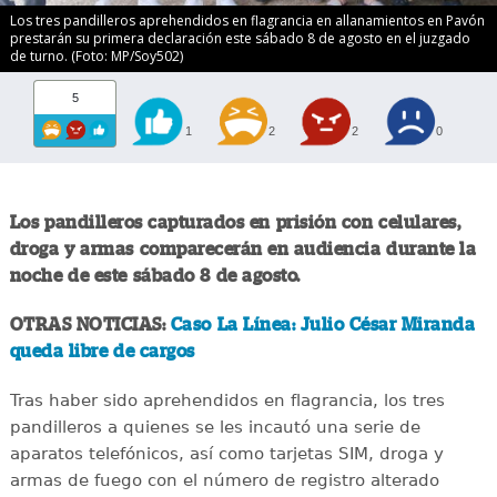
Los tres pandilleros aprehendidos en flagrancia en allanamientos en Pavón
prestarán su primera declaración este sábado 8 de agosto en el juzgado
de turno. (Foto: MP/Soy502)
5
1
2
2
0
Los pandilleros capturados en prisión con celulares,
droga y armas comparecerán en audiencia durante la
noche de este sábado 8 de agosto.
OTRAS NOTICIAS:
Caso La Línea: Julio César Miranda
queda libre de cargos
Tras haber sido aprehendidos en flagrancia, los tres
pandilleros a quienes se les incautó una serie de
aparatos telefónicos, así como tarjetas SIM, droga y
armas de fuego con el número de registro alterado