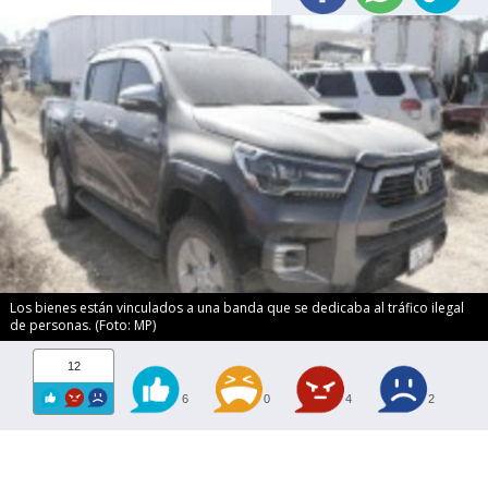
Los bienes están vinculados a una banda que se dedicaba al tráfico ilegal
de personas. (Foto: MP)
12
6
0
4
2