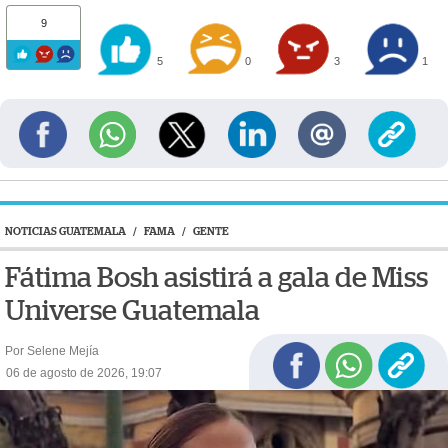
9
5
0
3
1
NOTICIAS GUATEMALA
/
FAMA
/
GENTE
Fátima Bosh asistirá a gala de Miss
Universe Guatemala
Por Selene Mejía
06 de agosto de 2026, 19:07