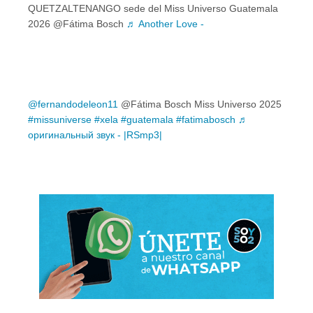
QUETZALTENANGO sede del Miss Universo Guatemala
2026 @Fátima Bosch
♬ Another Love -
@fernandodeleon11
@Fátima Bosch Miss Universo 2025
#missuniverse
#xela
#guatemala
#fatimabosch
♬
оригинальный звук - |RSmp3|