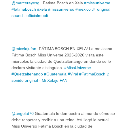
@marcereyesg_
Fatima Bosch en Xela
#missuniverse
#fatimabosch
#xela
#missuniverso
#mexico
♬ original
sound - officialmooli
@mixelajufan
¡FÁTIMA BOSCH EN XELA! La mexicana
Fátima Bosch Miss Universe 2025-2026 visita este
miércoles la ciudad de Quetzaltenango en donde se le
declara visitante distinguida.
#MissUniverse
#Quetzaltenango
#Guatemala
#Viral
#FatimaBosch
♬
sonido original - Mi Xelaju FAN
@angelat70
Guatemala le demuestra al mundo cómo se
debe respetar y recibir a una reina. Así llegó la actual
Miss Universo Fátima Bosch en la ciudad de