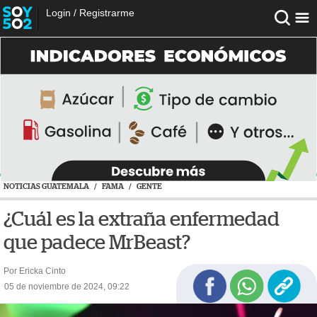
Login
/
Registrarme
NOTICIAS GUATEMALA
/
FAMA
/
GENTE
¿Cuál es la extraña enfermedad
que padece MrBeast?
Por Ericka Cinto
05 de noviembre de 2024, 09:22