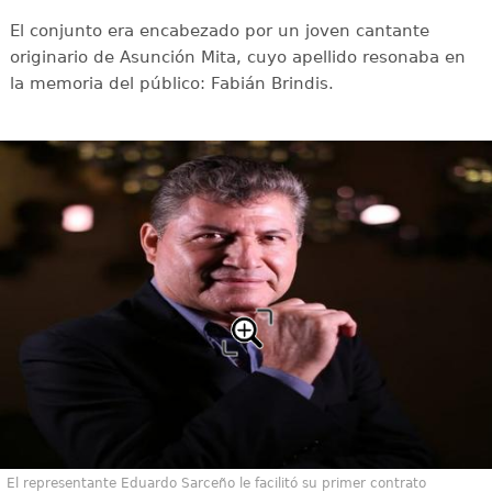
El conjunto era encabezado por un joven cantante
originario de Asunción Mita, cuyo apellido resonaba en
la memoria del público: Fabián Brindis.
El representante Eduardo Sarceño le facilitó su primer contrato