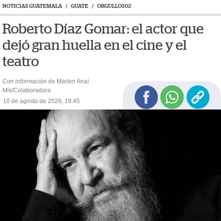
NOTICIAS GUATEMALA
/
GUATE
/
ORGULLO502
Roberto Díaz Gomar: el actor que
dejó gran huella en el cine y el
teatro
Con información de Marlen Anaí
Mis/Colaboradora
10 de agosto de 2026, 18:45