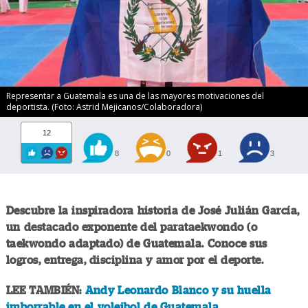
Representar a Guatemala es una de las mayores motivaciones del
deportista. (Foto: Astrid Mejicanos/Colaboradora)
12
8
0
1
3
Descubre la inspiradora historia de José Julián García,
un destacado exponente del parataekwondo (o
taekwondo adaptado) de Guatemala. Conoce sus
logros, entrega, disciplina y amor por el deporte.
LEE TAMBIÉN:
Andy Leonardo Blanco y su huella
imborrable en el voleibol de Guatemala