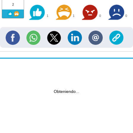
2
1
1
0
0
Obteniendo...