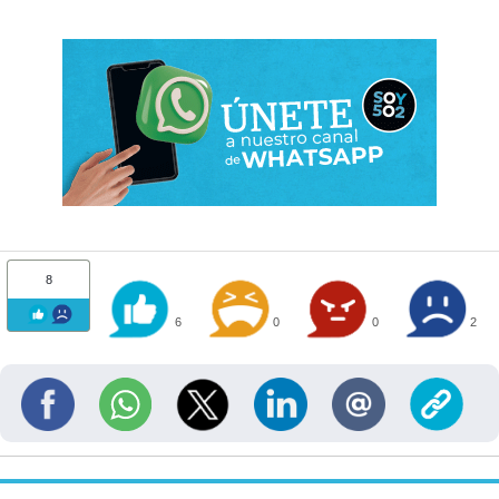
8
6
0
0
2