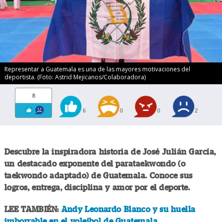
Representar a Guatemala es una de las mayores motivaciones del
deportista. (Foto: Astrid Mejicanos/Colaboradora)
8
6
0
0
2
Descubre la inspiradora historia de José Julián García,
un destacado exponente del parataekwondo (o
taekwondo adaptado) de Guatemala. Conoce sus
logros, entrega, disciplina y amor por el deporte.
LEE TAMBIÉN:
Andy Leonardo Blanco y su huella
imborrable en el voleibol de Guatemala