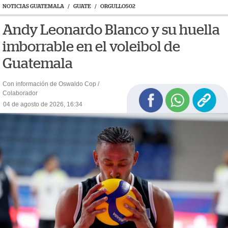
NOTICIAS GUATEMALA
/
GUATE
/
ORGULLO502
Andy Leonardo Blanco y su huella
imborrable en el voleibol de
Guatemala
Con información de Oswaldo Cop /
Colaborador
04 de agosto de 2026, 16:34