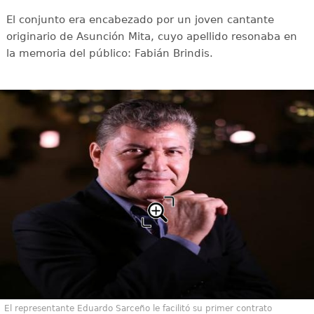
El conjunto era encabezado por un joven cantante
originario de Asunción Mita, cuyo apellido resonaba en
la memoria del público: Fabián Brindis.
El representante Eduardo Sarceño le facilitó su primer contrato