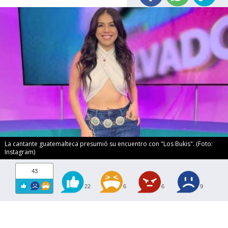
La cantante guatemalteca presumió su encuentro con "Los Bukis". (Foto:
Instagram)
43
22
6
6
9