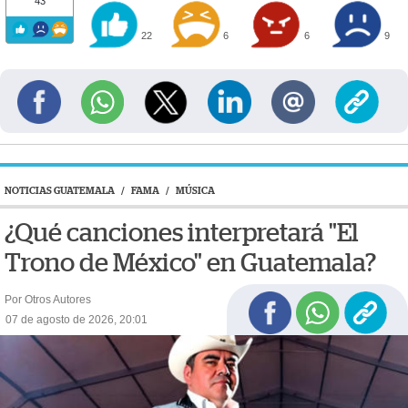
43
22
6
6
9
NOTICIAS GUATEMALA
/
FAMA
/
MÚSICA
¿Qué canciones interpretará "El
Trono de México" en Guatemala?
Por Otros Autores
07 de agosto de 2026, 20:01