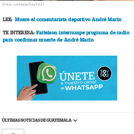
(Foto: cortesía/Soy502)
LEE:
Muere el comentarista deportivo André Marín
TE INTERESA:
Faitelson interrumpe programa de radio
para confirmar muerte de André Marín
ÚLTIMAS NOTICIAS DE GUATEMALA