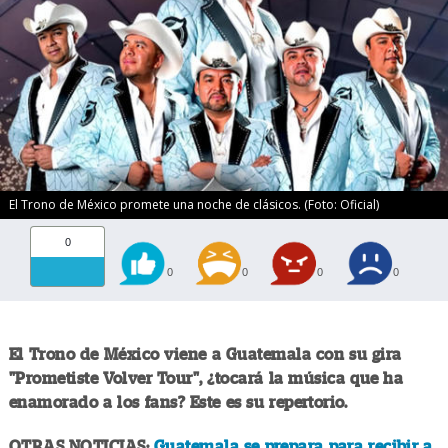
El Trono de México promete una noche de clásicos. (Foto: Oficial)
0
0
0
0
0
El Trono de México viene a Guatemala con su gira
"Prometiste Volver Tour", ¿tocará la música que ha
enamorado a los fans? Este es su repertorio.
OTRAS NOTICIAS:
Guatemala se prepara para recibir a