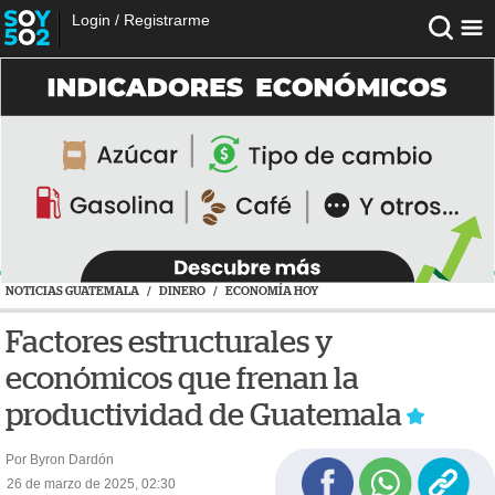
Login
/
Registrarme
NOTICIAS GUATEMALA
/
DINERO
/
ECONOMÍA HOY
Factores estructurales y
económicos que frenan la
productividad de Guatemala
Por Byron Dardón
26 de marzo de 2025, 02:30