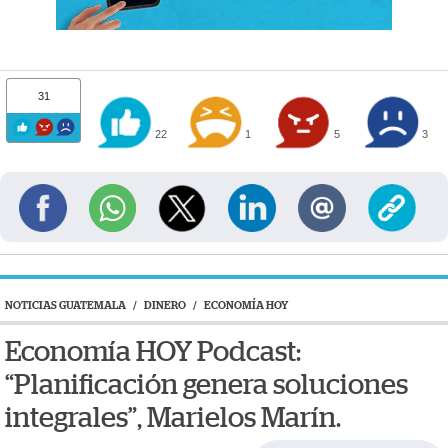
31
22
1
5
3
NOTICIAS GUATEMALA
/
DINERO
/
ECONOMÍA HOY
Economía HOY Podcast:
“Planificación genera soluciones
integrales”, Marielos Marín.