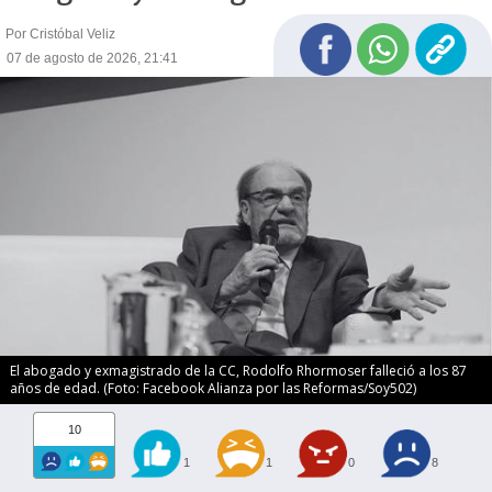
Por Cristóbal Veliz
07 de agosto de 2026, 21:41
El abogado y exmagistrado de la CC, Rodolfo Rhormoser falleció a los 87
años de edad. (Foto: Facebook Alianza por las Reformas/Soy502)
10
1
1
0
8