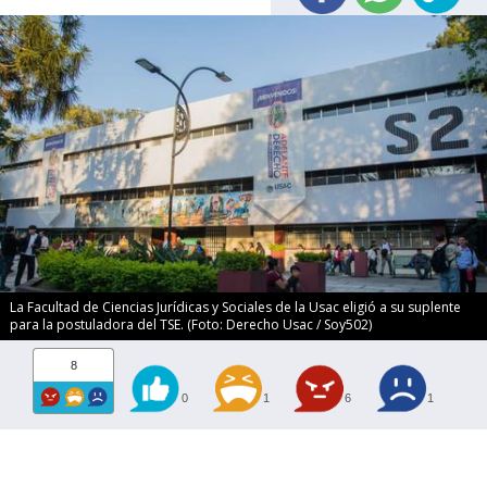
La Facultad de Ciencias Jurídicas y Sociales de la Usac eligió a su suplente
para la postuladora del TSE. (Foto: Derecho Usac / Soy502)
8
0
1
6
1