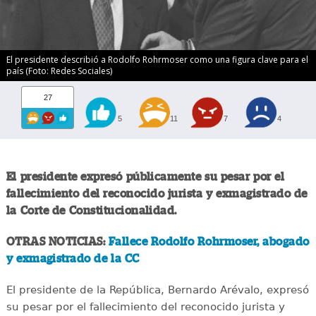
El presidente describió a Rodolfo Rohrmoser como una figura clave para el
país (Foto: Redes Sociales)
27
5
11
7
4
El presidente expresó públicamente su pesar por el
fallecimiento del reconocido jurista y exmagistrado de
la Corte de Constitucionalidad.
OTRAS NOTICIAS:
Fallece Rodolfo Rohrmoser, abogado
y exmagistrado de la CC
El presidente de la República, Bernardo Arévalo, expresó
su pesar por el fallecimiento del reconocido jurista y