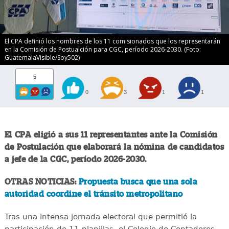
El CPA definió los nombres de los 11 comisionados que los representarán
en la Comisión de Postualción para CGC, período 2026-2030. (Foto:
GuatemalaVisible/Soy502)
5
0
3
1
1
El CPA eligió a sus 11 representantes ante la Comisión
de Postulación que elaborará la nómina de candidatos
a jefe de la CGC, período 2026-2030.
OTRAS NOTICIAS:
Propuesta busca que una sola
autoridad coordine el tránsito metropolitano
Tras una intensa jornada electoral que permitió la
participación de 11 planillas, el Colegio de Contadores