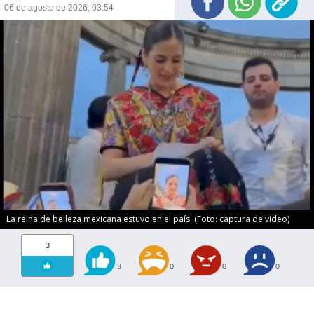
06 de agosto de 2026, 03:54
La reina de belleza mexicana estuvo en el país. (Foto: captura de video)
3
3
0
0
0