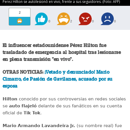
Perez Hilton se autolesionó en vivo, frente a sus seguidores. (Foto: AFP)
2
0
2
0
0
El influencer estadounidense Pérez Hilton fue
trasladado de emergencia al hospital tras lesionarse
en plena transmisión "en vivo".
OTRAS NOTICIAS:
¡Vetado y denunciado! Mario
Cimarro, de Pasión de Gavilanes, acusado por su
esposa
Hilton
conocido por sus controversias en redes sociales
se
auto flajeló
delante de sus fanáticos en su cuenta
oficial de
Tik Tok
.
Mario Armando Lavandeira Jr.
(su nombre real) fue