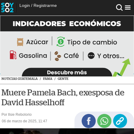
Login
/
Registrarme
NOTICIAS GUATEMALA
/
FAMA
/
GENTE
Muere Pamela Bach, exesposa de
David Hasselhoff
Por Ilsie Rebolorio
06 de marzo de 2025, 11:47