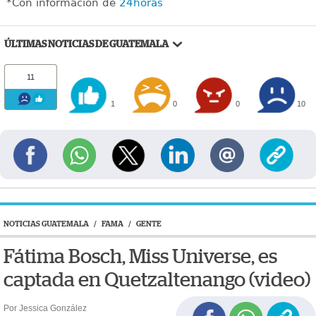
*Con información de
24horas
ÚLTIMAS NOTICIAS DE GUATEMALA
11
1
0
0
10
NOTICIAS GUATEMALA
/
FAMA
/
GENTE
Fátima Bosch, Miss Universe, es
captada en Quetzaltenango (video)
Por Jessica González