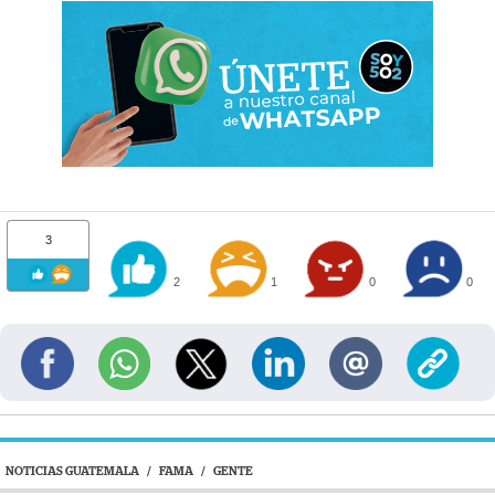
3
2
1
0
0
NOTICIAS GUATEMALA
/
FAMA
/
GENTE