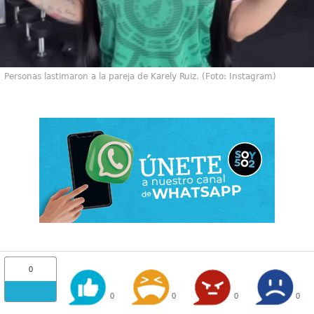
Personas lastimaron a la pareja de Karely Ruiz. (Foto: Instagram)
0
0
0
0
0