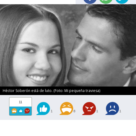
Héctor Soberón está de luto. (Foto: Mi pequeña traviesa)
11
1
8
1
1