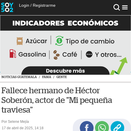
Login
/
Registrarme
NOTICIAS GUATEMALA
/
FAMA
/
GENTE
Fallece hermano de Héctor
Soberón, actor de "Mi pequeña
traviesa”
Por Selene Mejía
17 de abril de 2025, 14:18