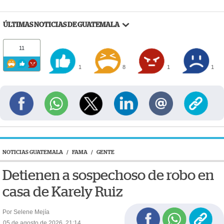
ÚLTIMAS NOTICIAS DE GUATEMALA
11
1
8
1
1
NOTICIAS GUATEMALA
/
FAMA
/
GENTE
Detienen a sospechoso de robo en
casa de Karely Ruiz
Por Selene Mejía
05 de agosto de 2026, 21:14