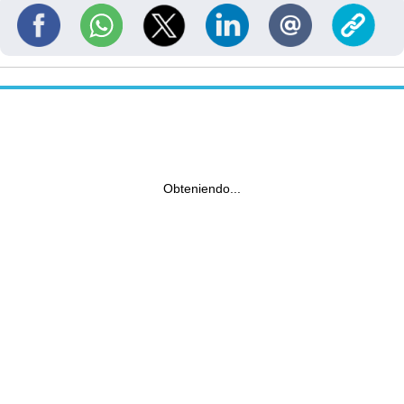
Obteniendo...