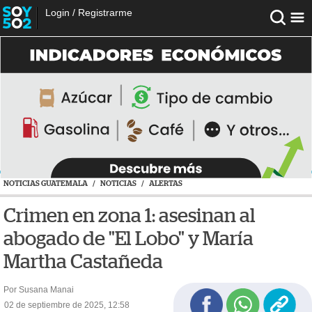
Login
/
Registrarme
NOTICIAS GUATEMALA
/
NOTICIAS
/
ALERTAS
Crimen en zona 1: asesinan al
abogado de "El Lobo" y María
Martha Castañeda
Por Susana Manai
02 de septiembre de 2025, 12:58