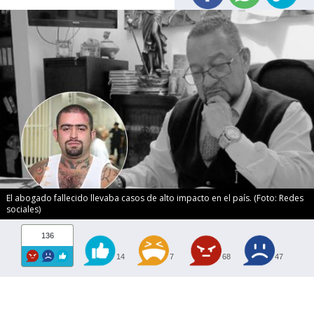
El abogado fallecido llevaba casos de alto impacto en el país. (Foto: Redes
sociales)
136
14
7
68
47