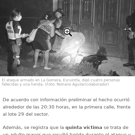
El ataque armado en La Gomera, Escuintla, dejó cuatro personas
fallecidas y una herida. (Foto: Romario Aguilar/colaborador)
De acuerdo con información preliminar el hecho ocurrió
alrededor de las 20:30 horas, en la primera calle, frente
al lote 29 del sector.
Además, se registra que la
quinta víctima
se trata de
un adulto mayor que resultó herido durante el ataque y