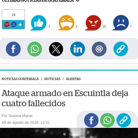
ÚLTIMAS NOTICIAS DE GUATEMALA
24
4
3
10
7
NOTICIAS GUATEMALA
/
NOTICIAS
/
ALERTAS
Ataque armado en Escuintla deja
cuatro fallecidos
Por Susana Manai
08 de agosto de 2026, 13:31