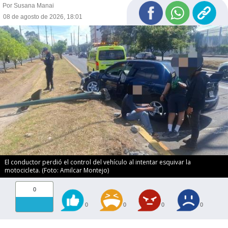
Por Susana Manai
08 de agosto de 2026, 18:01
El conductor perdió el control del vehículo al intentar esquivar la
motocicleta. (Foto: Amilcar Montejo)
0
0
0
0
0