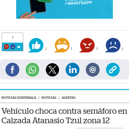
7
1
1
3
2
NOTICIAS GUATEMALA
/
NOTICIAS
/
ALERTAS
Vehículo choca contra semáforo en
Calzada Atanasio Tzul zona 12