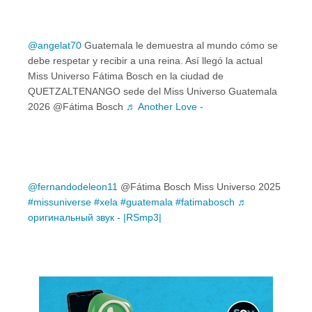
@angelat70
Guatemala le demuestra al mundo cómo se
debe respetar y recibir a una reina. Así llegó la actual
Miss Universo Fátima Bosch en la ciudad de
QUETZALTENANGO sede del Miss Universo Guatemala
2026 @Fátima Bosch
♬ Another Love -
@fernandodeleon11
@Fátima Bosch Miss Universo 2025
#missuniverse
#xela
#guatemala
#fatimabosch
♬
оригинальный звук - |RSmp3|