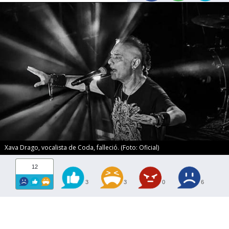
Xava Drago, vocalista de Coda, falleció. (Foto: Oficial)
12
3
3
0
6