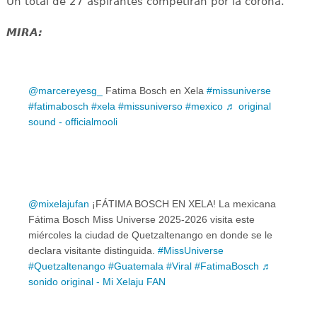
Un total de 27 aspirantes competirán por la corona.
MIRA:
@marcereyesg_
Fatima Bosch en Xela
#missuniverse
#fatimabosch
#xela
#missuniverso
#mexico
♬ original
sound - officialmooli
@mixelajufan
¡FÁTIMA BOSCH EN XELA! La mexicana
Fátima Bosch Miss Universe 2025-2026 visita este
miércoles la ciudad de Quetzaltenango en donde se le
declara visitante distinguida.
#MissUniverse
#Quetzaltenango
#Guatemala
#Viral
#FatimaBosch
♬
sonido original - Mi Xelaju FAN