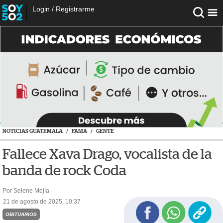
Login
/
Registrarme
NOTICIAS GUATEMALA
/
FAMA
/
GENTE
Fallece Xava Drago, vocalista de la
banda de rock Coda
Por Selene Mejía
21 de agosto de 2025, 10:37
OBITUARIOS