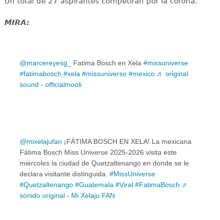
Un total de 27 aspirantes competirán por la corona.
MIRA:
@marcereyesg_
Fatima Bosch en Xela
#missuniverse
#fatimabosch
#xela
#missuniverso
#mexico
♬ original
sound - officialmooli
@mixelajufan
¡FÁTIMA BOSCH EN XELA! La mexicana
Fátima Bosch Miss Universe 2025-2026 visita este
miércoles la ciudad de Quetzaltenango en donde se le
declara visitante distinguida.
#MissUniverse
#Quetzaltenango
#Guatemala
#Viral
#FatimaBosch
♬
sonido original - Mi Xelaju FAN