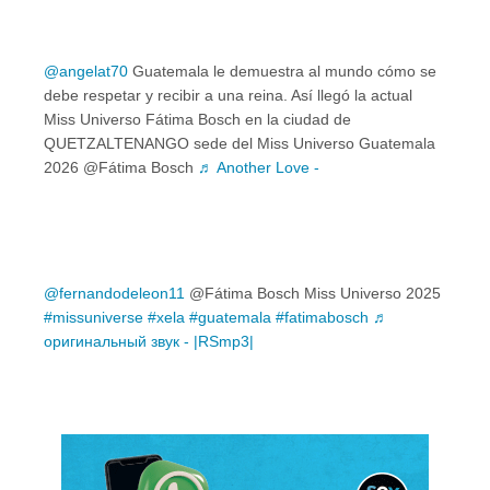
@angelat70
Guatemala le demuestra al mundo cómo se
debe respetar y recibir a una reina. Así llegó la actual
Miss Universo Fátima Bosch en la ciudad de
QUETZALTENANGO sede del Miss Universo Guatemala
2026 @Fátima Bosch
♬ Another Love -
@fernandodeleon11
@Fátima Bosch Miss Universo 2025
#missuniverse
#xela
#guatemala
#fatimabosch
♬
оригинальный звук - |RSmp3|