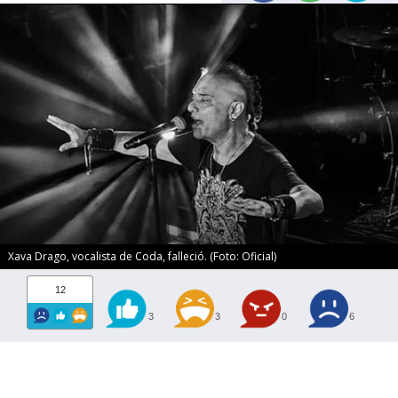
Xava Drago, vocalista de Coda, falleció. (Foto: Oficial)
12
3
3
0
6