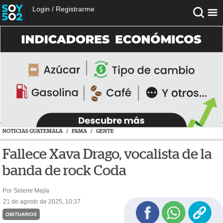
Login
/
Registrarme
NOTICIAS GUATEMALA
/
FAMA
/
GENTE
Fallece Xava Drago, vocalista de la
banda de rock Coda
Por Selene Mejía
21 de agosto de 2025, 10:37
OBITUARIOS