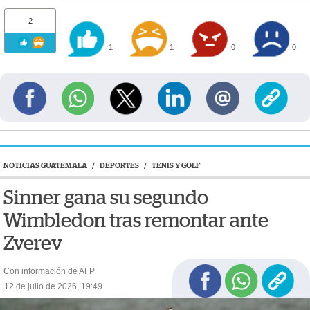
2
1
1
0
0
NOTICIAS GUATEMALA
/
DEPORTES
/
TENIS Y GOLF
Sinner gana su segundo
Wimbledon tras remontar ante
Zverev
Con información de AFP
12 de julio de 2026, 19:49