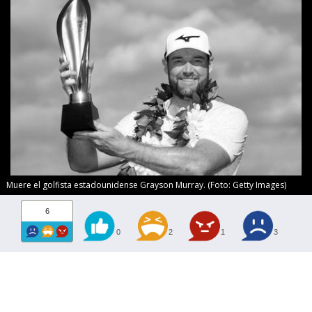
Muere el golfista estadounidense Grayson Murray. (Foto: Getty Images)
6
0
2
1
3