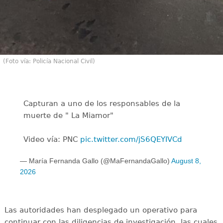
(Foto vía: Policía Nacional Civil)
Capturan a uno de los responsables de la
muerte de " La Miamor"
Video vía: PNC
pic.twitter.com/jS6QEYIVCd
— María Fernanda Gallo (@MaFernandaGallo)
August 8,
2026
Las autoridades han desplegado un operativo para
continuar con las diligencias de investigación, las cuales