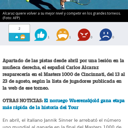
Alcaraz quiere volver a su mejor nivel y competir en los grandes torneos.
(Foto: AFP)
2
1
1
0
0
Apartado de las pistas desde abril por una lesión en la
muñeca derecha, el español Carlos Alcaraz
reaparecería en el Masters 1000 de Cincinnati, del 13 al
23 de agosto, según la lista de jugadores publicada en
la web de ese torneo.
OTRAS NOTICIAS:
El noruego Waerenskjold gana etapa
más rápida de la historia del Tour
En abril, el italiano Jannik Sinner le arrebató el número
uno mundial al ganarle en la final del Masters 1000 de