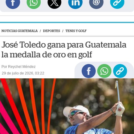
NOTICIAS GUATEMALA
/
DEPORTES
/
TENIS Y GOLF
José Toledo gana para Guatemala
la medalla de oro en golf
Por Reychel Méndez
29 de julio de 2026, 03:22