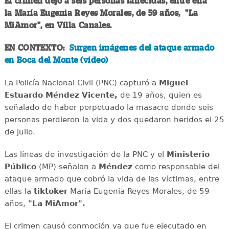
El crimen dejó a seis personas fallecidas, entre ella
la María Eugenia Reyes Morales, de 59 años, "La
MiAmor", en Villa Canales.
EN CONTEXTO:
Surgen imágenes del ataque armado
en Boca del Monte (video)
La Policía Nacional Civil (PNC) capturó a
Miguel
Estuardo Méndez Vicente,
de 19 años, quien es
señalado de haber perpetuado la masacre donde seis
personas perdieron la vida y dos quedaron heridos el 25
de julio.
Las líneas de investigación de la PNC y el
Ministerio
Público
(MP) señalan a
Méndez
como responsable del
ataque armado que cobró la vida de las víctimas, entre
ellas la
tiktoker
María Eugenia Reyes Morales, de 59
años,
"La MiAmor".
El crimen causó conmoción ya que fue ejecutado en