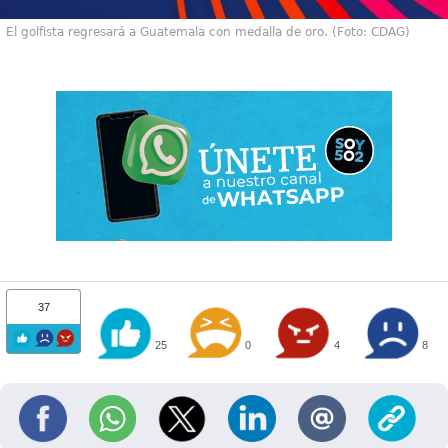
El golfista regresará a Guatemala con medalla de oro. (Foto: CDAG)
37
25
0
4
8