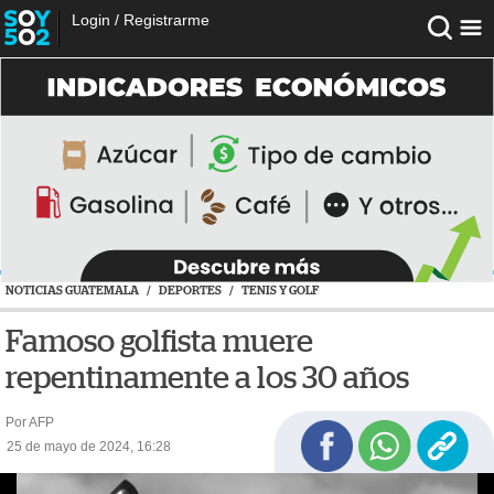
Login
/
Registrarme
NOTICIAS GUATEMALA
/
DEPORTES
/
TENIS Y GOLF
Famoso golfista muere
repentinamente a los 30 años
Por AFP
25 de mayo de 2024, 16:28