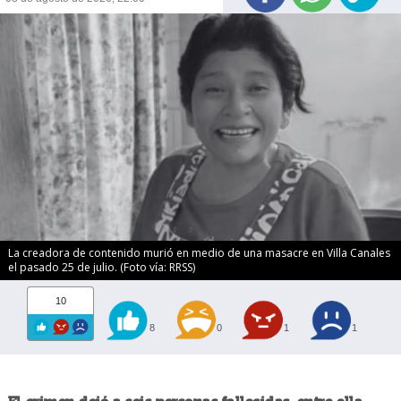
La creadora de contenido murió en medio de una masacre en Villa Canales
el pasado 25 de julio. (Foto vía: RRSS)
10
8
0
1
1