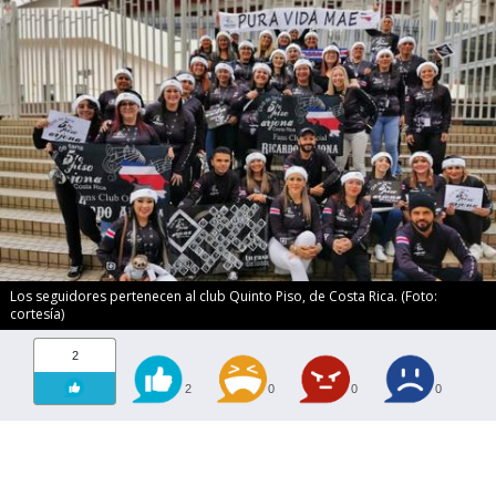
Los seguidores pertenecen al club Quinto Piso, de Costa Rica. (Foto:
cortesía)
2
2
0
0
0