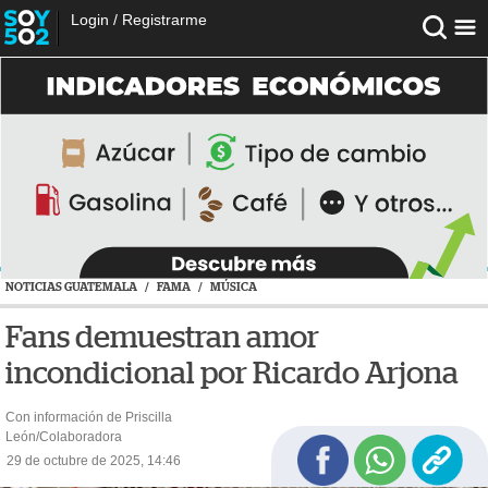
Login
/
Registrarme
NOTICIAS GUATEMALA
/
FAMA
/
MÚSICA
Fans demuestran amor
incondicional por Ricardo Arjona
Con información de Priscilla
León/Colaboradora
29 de octubre de 2025, 14:46