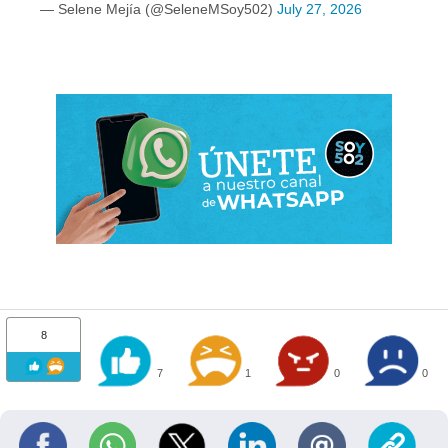
— Selene Mejía (@SeleneMSoy502)
July 27, 2026
8
7
1
0
0