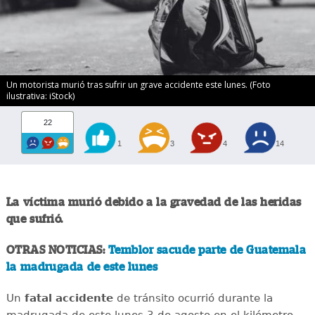
Un motorista murió tras sufrir un grave accidente este lunes. (Foto
ilustrativa: iStock)
22
1
3
4
14
La víctima murió debido a la gravedad de las heridas
que sufrió.
OTRAS NOTICIAS:
Temblor sacude parte de Guatemala
la madrugada de este lunes
Un
fatal
accidente
de tránsito ocurrió durante la
madrugada de este lunes 3 de agosto en el kilómetro