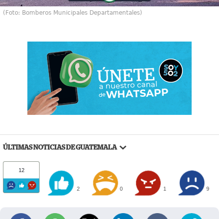
(Foto: Bomberos Municipales Departamentales)
ÚLTIMAS NOTICIAS DE GUATEMALA
12
2
0
1
9