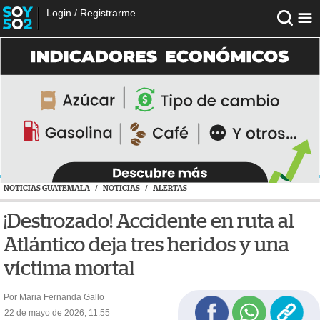
Login
/
Registrarme
NOTICIAS GUATEMALA
/
NOTICIAS
/
ALERTAS
¡Destrozado! Accidente en ruta al
Atlántico deja tres heridos y una
víctima mortal
Por Maria Fernanda Gallo
22 de mayo de 2026, 11:55