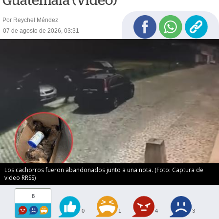
Guatemala (Video)
Por Reychel Méndez
07 de agosto de 2026, 03:31
Los cachorros fueron abandonados junto a una nota. (Foto: Captura de
video RRSS)
8
0
1
4
3