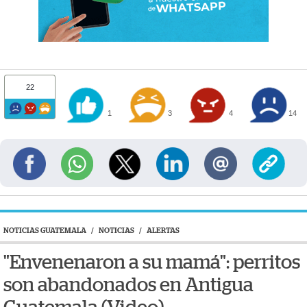
22
1
3
4
14
NOTICIAS GUATEMALA
/
NOTICIAS
/
ALERTAS
"Envenenaron a su mamá": perritos
son abandonados en Antigua