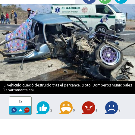
El vehículo quedó destruido tras el percance. (Foto: Bomberos Municipales
Departamentales)
12
2
0
1
9