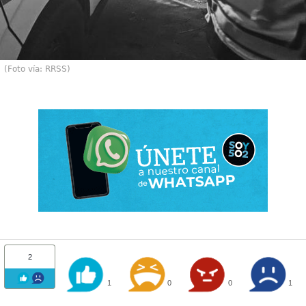
(Foto vía: RRSS)
2
1
0
0
1