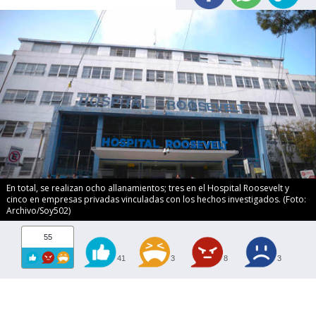
En total, se realizan ocho allanamientos; tres en el Hospital Roosevelt y
cinco en empresas privadas vinculadas con los hechos investigados. (Foto:
Archivo/Soy502)
55
41
3
8
3