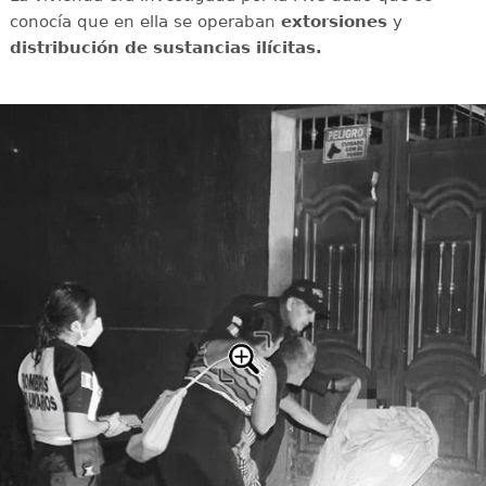
conocía que en ella se operaban
extorsiones
y
distribución de sustancias ilícitas.