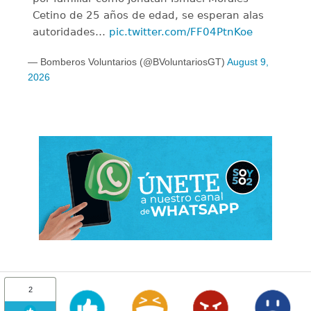
Cetino de 25 años de edad, se esperan alas
autoridades…
pic.twitter.com/FF04PtnKoe
— Bomberos Voluntarios (@BVoluntariosGT)
August 9,
2026
2