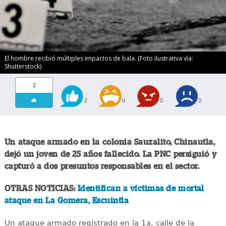
El hombre recibió múltiples impactos de bala. (Foto ilustrativa vía:
Shutterstock)
2
2
0
0
0
Un ataque armado en la colonia Sauzalito, Chinautla,
dejó un joven de 25 años fallecido. La PNC persiguió y
capturó a dos presuntos responsables en el sector.
OTRAS NOTICIAS:
Identifican a víctimas de mortal
ataque en La Gomera, Escuintla
Un ataque armado registrado en la 1a. calle de la