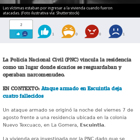
Las víctimas estaban por ingresar a la vivienda cuando fueron
atacadas. (Foto ilustrativa vía: Shutterstock)
2
1
0
0
1
La Policía Nacional Civil (PNC) vincula la residencia
como un lugar donde sicarios se resguardaban y
operaban narcomenudeo.
EN CONTEXTO:
Ataque armado en Escuintla deja
cuatro fallecidos
Un ataque armado se originó la noche del viernes 7 de
agosto frente a una residencia ubicada en la colonia
Nuevo Texcuaco, en La Gomera,
Escuintla
.
La vivienda era investigada por la PNC dado que se