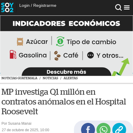
Login
/
Registrarme
NOTICIAS GUATEMALA
/
NOTICIAS
/
ALERTAS
MP investiga Q1 millón en
contratos anómalos en el Hospital
Roosevelt
Por Susana Manai
27 de octubre de 2025, 10:00