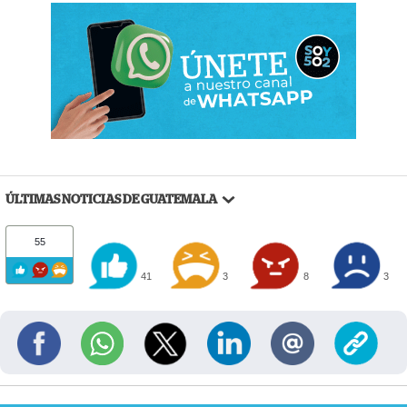
ÚLTIMAS NOTICIAS DE GUATEMALA
55
41
3
8
3