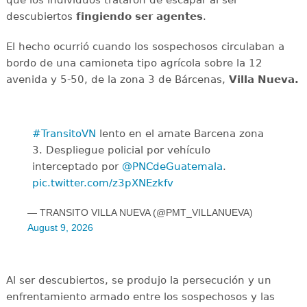
que los individuos trataron de escapar al ser
descubiertos
fingiendo ser agentes
.
El hecho ocurrió cuando los sospechosos circulaban a
bordo de una camioneta tipo agrícola sobre la 12
avenida y 5-50, de la zona 3 de Bárcenas,
Villa Nueva.
#TransitoVN
lento en el amate Barcena zona
3. Despliegue policial por vehículo
interceptado por
@PNCdeGuatemala
.
pic.twitter.com/z3pXNEzkfv
— TRANSITO VILLA NUEVA (@PMT_VILLANUEVA)
August 9, 2026
Al ser descubiertos, se produjo la persecución y un
enfrentamiento armado entre los sospechosos y las