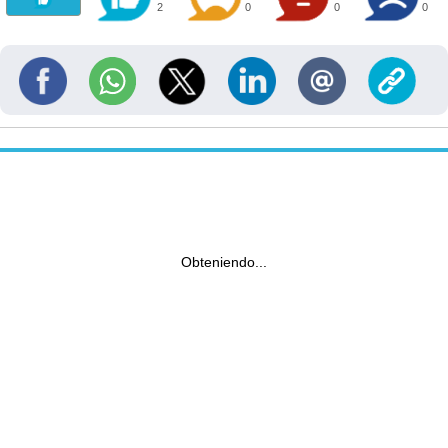
2
0
0
0
Obteniendo...