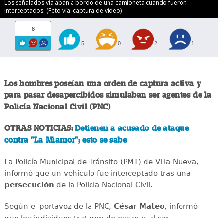
Los señalados viajaban a bordo de una camioneta cuando fueron
interceptados. (Foto vía: captura de video)
8
5
0
2
1
Los hombres poseían una orden de captura activa y
para pasar desapercibidos simulaban ser agentes de la
Policía Nacional Civil (PNC)
OTRAS NOTICIAS:
Detienen a acusado de ataque
contra "La Miamor"; esto se sabe
La Policía Municipal de Tránsito (PMT) de Villa Nueva,
informó que un vehículo fue interceptado tras una
persecución
de la Policía Nacional Civil.
Según el portavoz de la PNC,
César Mateo
, informó