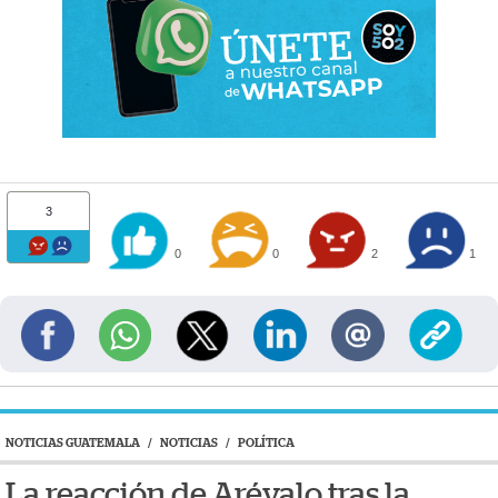
3
0
0
2
1
NOTICIAS GUATEMALA
/
NOTICIAS
/
POLÍTICA
La reacción de Arévalo tras la