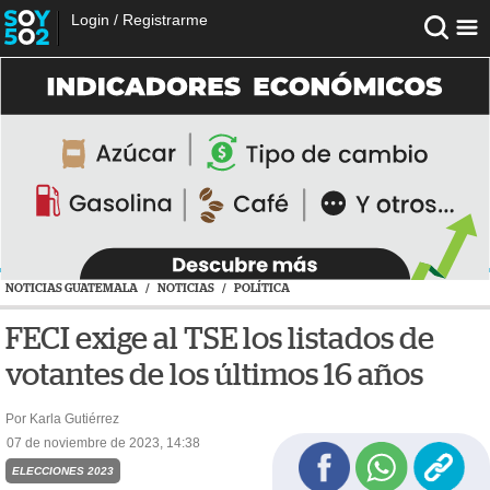
Login
/
Registrarme
NOTICIAS GUATEMALA
/
NOTICIAS
/
POLÍTICA
FECI exige al TSE los listados de
votantes de los últimos 16 años
Por Karla Gutiérrez
07 de noviembre de 2023, 14:38
ELECCIONES 2023