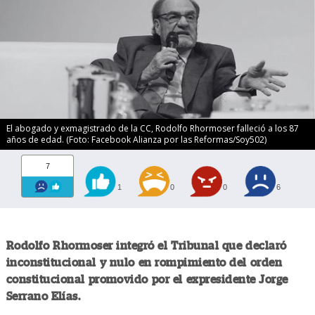
El abogado y exmagistrado de la CC, Rodolfo Rhormoser falleció a los 87
años de edad. (Foto: Facebook Alianza por las Reformas/Soy502)
7
1
0
0
6
Rodolfo Rhormoser integró el Tribunal que declaró
inconstitucional y nulo en rompimiento del orden
constitucional promovido por el expresidente Jorge
Serrano Elías.