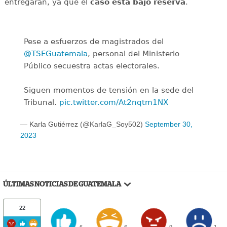
entregarán, ya que el
caso está bajo reserva
.
Pese a esfuerzos de magistrados del
@TSEGuatemala
, personal del Ministerio
Público secuestra actas electorales.
Siguen momentos de tensión en la sede del
Tribunal.
pic.twitter.com/At2nqtm1NX
— Karla Gutiérrez (@KarlaG_Soy502)
September 30,
2023
ÚLTIMAS NOTICIAS DE GUATEMALA
22
6
6
9
1