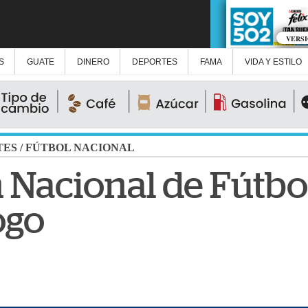
VERS
S
GUATE
DINERO
DEPORTES
FAMA
VIDA Y ESTILO
TES
/
FÚTBOL NACIONAL
 Nacional de Fútbo
ogo