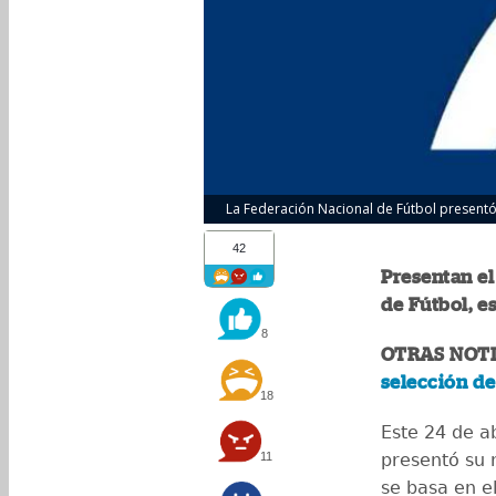
La Federación Nacional de Fútbol presentó 
42
Presentan el
de Fútbol, e
8
OTRAS NOTI
selección de
18
Este 24 de ab
11
presentó su 
se basa en el