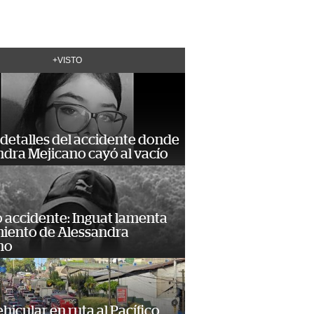
+VISTO
detalles del accidente donde
dra Mejicano cayó al vacío
 accidente: Inguat lamenta
miento de Alessandra
no
hicular en ruta al Pacífico