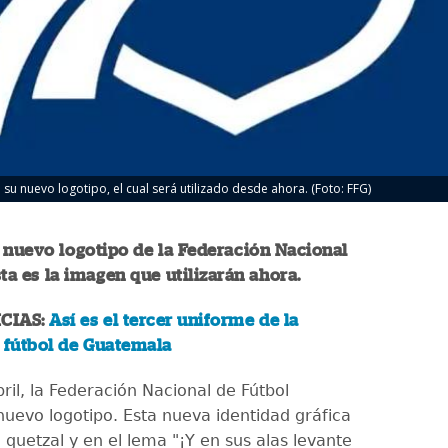
su nuevo logotipo, el cual será utilizado desde ahora. (Foto: FFG)
 nuevo logotipo de la Federación Nacional
sta es la imagen que utilizarán ahora.
CIAS:
Así es el tercer uniforme de la
 fútbol de Guatemala
ril, la Federación Nacional de Fútbol
nuevo logotipo. Esta nueva identidad gráfica
 quetzal y en el lema "¡Y en sus alas levante