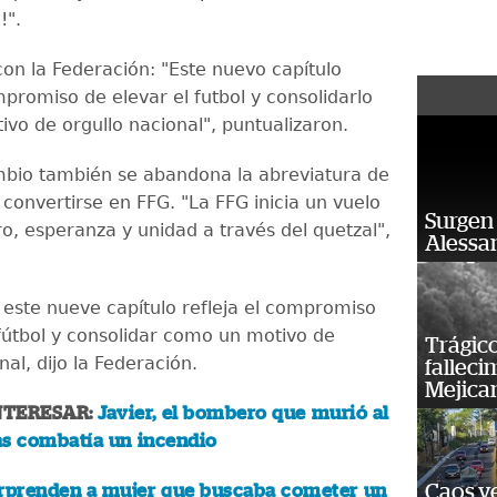
o!".
on la Federación: "Este nuevo capítulo
mpromiso de elevar el futbol y consolidarlo
vo de orgullo nacional", puntualizaron.
bio también se abandona la abreviatura de
convertirse en FFG. "La FFG inicia un vuelo
Surgen 
ro, esperanza y unidad a través del quetzal",
Alessan
este nueve capítulo refleja el compromiso
 fútbol y consolidar como un motivo de
Trágico
nal, dijo la Federación.
falleci
Mejica
NTERESAR:
Javier, el bombero que murió al
as combatía un incendio
Caos ve
rprenden a mujer que buscaba cometer un