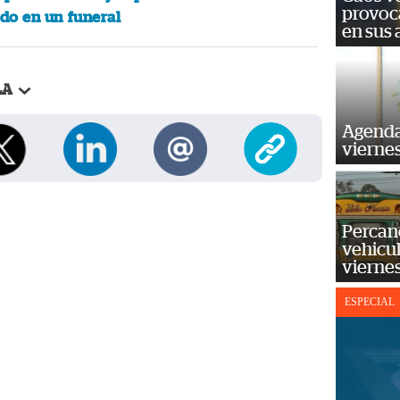
provoc
do en un funeral
en sus
LA
Agenda
vierne
Percan
vehicul
vierne
ESPECIAL