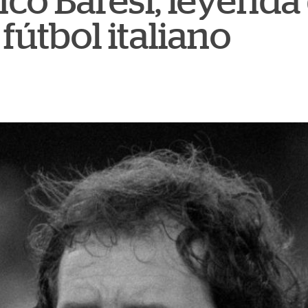
co Baresi, leyenda
 fútbol italiano