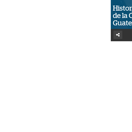
Histor
de la 
Guat