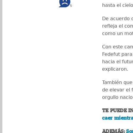
hasta el ciel
5
De acuerdo c
refleja el co
como un moti
Con este cam
Fedefut para 
hacia el futu
explicaron.
También que 
de elevar el
orgullo nacio
TE PUEDE I
caer mientr
ADEMÁS:
So