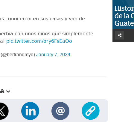
Histor
de la 
as conocen ni en sus casas y van de
Guat
berbia con unos niños que simplemente
ma!
pic.twitter.com/ory6FsEaOo
 (@bertrandmyd)
January 7, 2024
LA