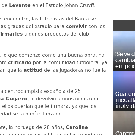
o de
Levante
en el Estadio Johan Cruyff.
l encuentro, las futbolistas del Barça se
las gradas del estadio para
convivir
con los
firmarles
algunos productos del club
¡Se ve 
, lo que comenzó como una buena obra, ha
cambia 
nte
criticado
por la comunidad futbolera, ya
erupci
an que la
actitud
de las jugadoras no fue la
la centrocampista española de 25
Guatem
ia Guijarro
, le devolvió a unos niños una
medall
inolvi
ellos querían que le firmara, ya que los
dad se la habían lanzado.
te, la noruega de 28 años,
Caroline
Captur
mó una postura y actitud similar cuando se