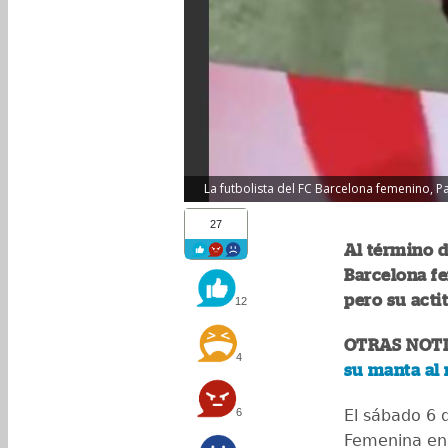
La futbolista del FC Barcelona femenino, Pa
27
Al término d
Barcelona fe
pero su actit
12
OTRAS NOTI
4
su manta al 
6
El sábado 6 d
Femenina en