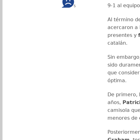
9-1 al equip
5
Al término de
acercaron a 
presentes y
catalán.
Sin embargo
sido durame
que consider
óptima.
De primero, 
años,
Patric
camisola que 
menores de e
Posteriormen
Graham
, to