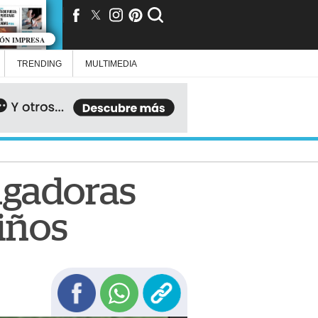
IÓN IMPRESA
TRENDING
MULTIMEDIA
jugadoras
iños