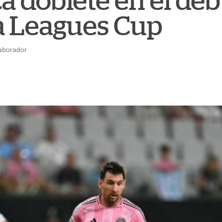
a doblete en el deb
a Leagues Cup
aborador