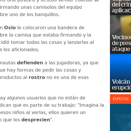
del cr
irmando unas camisolas del equipo
aplicac
bre uno de los banquillos.
en
Oslo
le colocaron una bandera de
bre la camisa que estaba firmando y la
Vecino
cidió tomar todas las cosas y lanzarlas al
de pre
ataque
a los aficionados.
rnautas
defienden
a las jugadoras, ya que
ue hay formas de pedir las cosas y
productos al
rostro
no es una de esas
Volcán 
erupció
ay algunos usuarios que no están de
ESPECIAL
dican que es parte de su trabajo: "Imagina la
esos niños al verlas, ellos quieren un
no que los
desprecien
".