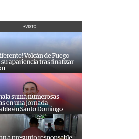
+VISTO
diferente! Volcán de Fuego
su apariencia tras finalizar
ón
ala suma numerosas
as en una jornada
dable en Santo Domingo
an a presunto responsable