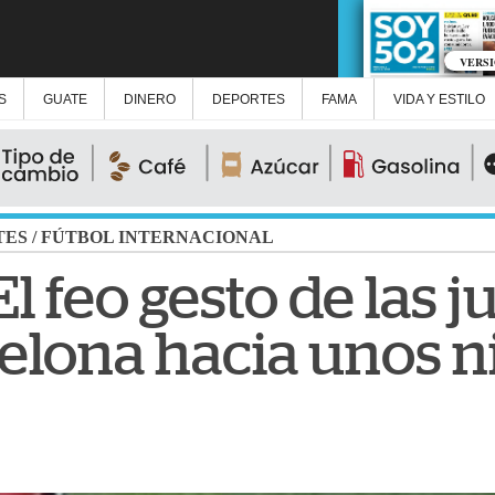
VERS
S
GUATE
DINERO
DEPORTES
FAMA
VIDA Y ESTILO
TES
/
FÚTBOL INTERNACIONAL
El feo gesto de las 
celona hacia unos n