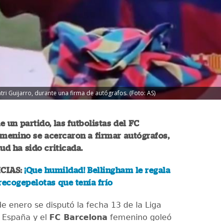
tri Guijarro, durante una firma de autógrafos. (Foto: AS)
e un partido, las futbolistas del FC
menino se acercaron a firmar autógrafos,
ud ha sido criticada.
CIAS:
¡Que humildad! Bellingham le regala
recogepelotas que tenía frío
e enero se disputó la fecha 13 de la Liga
 España y el
FC Barcelona
femenino goleó