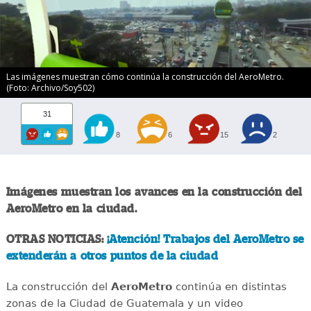
Las imágenes muestran cómo continúa la construcción del AeroMetro.
(Foto: Archivo/Soy502)
31
8
6
15
2
Imágenes muestran los avances en la construcción del
AeroMetro en la ciudad.
OTRAS NOTICIAS:
¡Atención! Trabajos del AeroMetro se
extenderán a otros puntos de la ciudad
La construcción del
AeroMetro
continúa en distintas
zonas de la Ciudad de Guatemala y un video