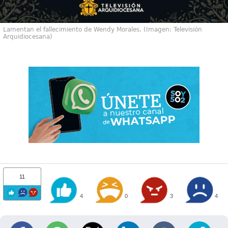
Lamentan el fallecimiento de Wendy Morales. (Imagen: Televisión
Arquidiocesana)
11
4
0
3
4