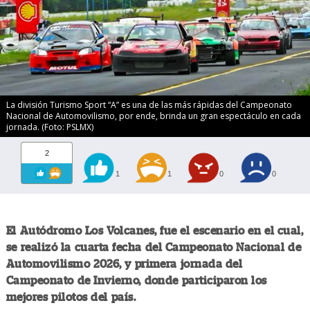
La división Turismo Sport “A” es una de las más rápidas del Campeonato
Nacional de Automovilismo, por ende, brinda un gran espectáculo en cada
jornada. (Foto: PSLMX)
2
1
1
0
0
El Autódromo Los Volcanes, fue el escenario en el cual,
se realizó la cuarta fecha del Campeonato Nacional de
Automovilismo 2026, y primera jornada del
Campeonato de Invierno, donde participaron los
mejores pilotos del país.