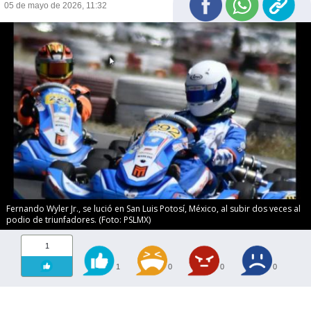
05 de mayo de 2026, 11:32
Fernando Wyler Jr., se lució en San Luis Potosí, México, al subir dos veces al
podio de triunfadores. (Foto: PSLMX)
1
1
0
0
0