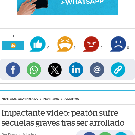
1
0
1
0
0
NOTICIAS GUATEMALA
/
NOTICIAS
/
ALERTAS
Impactante video: peatón sufre
secuelas graves tras ser arrollado
Por Reychel Méndez