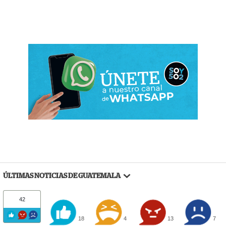
ÚLTIMAS NOTICIAS DE GUATEMALA
42
18
4
13
7