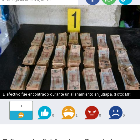
07 de agosto de 2026, 02:15
El efectivo fue encontrado durante un allanamiento en Jutiapa. (Foto: MP)
1
0
1
0
0