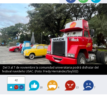
Del 3 al 7 de noviembre la comunidad universitaria podrá disfrutar del
festival navideño USAC. (Foto: Fredy Hernández/Soy502)
42
18
4
13
7