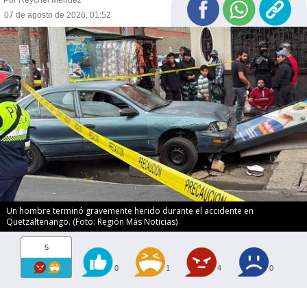
07 de agosto de 2026, 01:52
Un hombre terminó gravemente herido durante el accidente en
Quetzaltenango. (Foto: Región Más Noticias)
5
0
1
4
0