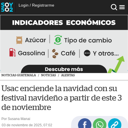
Login
/
Registrarme
NOTICIAS GUATEMALA
/
NOTICIAS
/
ALERTAS
Usac enciende la navidad con su
festival navideño a partir de este 3
de noviembre
Por Susana Manai
03 de noviembre de 2025, 07:02