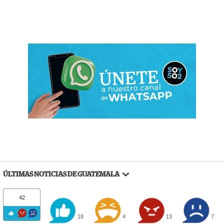
ÚLTIMAS NOTICIAS DE GUATEMALA
42
18
4
13
7