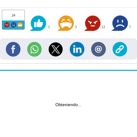
24
2
3
12
7
Obteniendo...