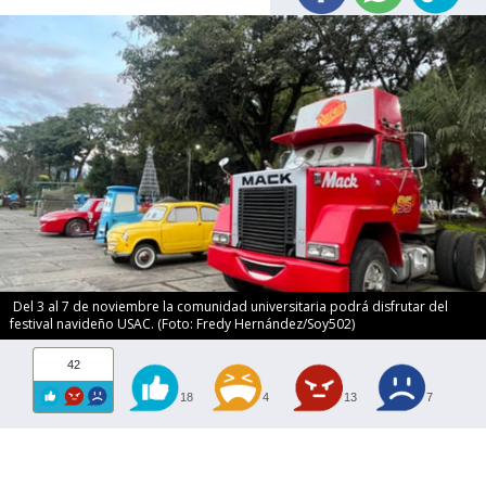
Del 3 al 7 de noviembre la comunidad universitaria podrá disfrutar del
festival navideño USAC. (Foto: Fredy Hernández/Soy502)
42
18
4
13
7