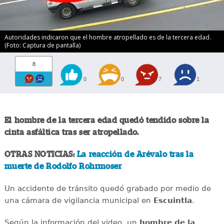
Autoridades indicaron que el hombre atropellado es de la tercera edad.
(Foto: Captura de pantalla)
8
0
0
7
1
El hombre de la tercera edad quedó tendido sobre la
cinta asfáltica tras ser atropellado.
OTRAS NOTICIAS:
La reacción de Arévalo tras la
muerte de Rodolfo Rohrmoser
Un accidente de tránsito quedó grabado por medio de
una cámara de vigilancia municipal en
Escuintla
.
Según la información del video, un
hombre de la