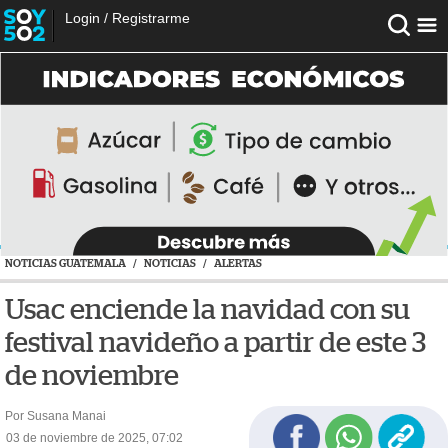
Login
/
Registrarme
NOTICIAS GUATEMALA
/
NOTICIAS
/
ALERTAS
Usac enciende la navidad con su
festival navideño a partir de este 3
de noviembre
Por Susana Manai
03 de noviembre de 2025, 07:02