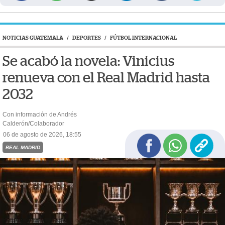
NOTICIAS GUATEMALA
/
DEPORTES
/
FÚTBOL INTERNACIONAL
Se acabó la novela: Vinicius
renueva con el Real Madrid hasta
2032
Con información de Andrés
Calderón/Colaborador
06 de agosto de 2026, 18:55
REAL MADRID