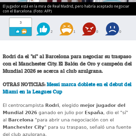
El jugador está en la mira de Real Madrid, pero habría aceptado negociar
con el Barcelona. (Foto: AFP)
3
2
1
0
0
Rodri da el "sí" al Barcelona para negociar su traspaso
con el Manchester City. El Balón de Oro y campeón del
Mundial 2026 se acerca al club azulgrana.
OTRAS NOTICIAS:
Messi marca doblete en el debut del
Miami en la Leagues Cup
El centrocampista
Rodri
, elegido
mejor jugador del
Mundial 2026
ganado en julio por
España
, dio el "sí"
al
Barcelona
"para abrir una negociación con el
Manchester City
" para su traspaso, señaló una fuente
del club azulgrana.