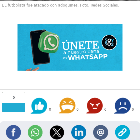
EL futbolista fue atacado con adoquines. Foto: Redes Sociales.
0
0
0
0
0