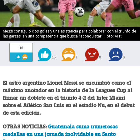
Messi consiguió dos goles y una asistencia para colaborar con el triunfo de
las garzas, en una competencia que busca reconquistar. (Foto: AFP)
16
15
1
0
0
El astro argentino Lionel Messi se encumbró como el
máximo anotador en la historia de la Leagues Cup al
firmar un doblete en el triunfo 4-2 del Inter Miami
sobre el Atlético San Luis en el estadio Nu, en el debut
de esta edición.
OTRAS NOTICIAS:
Guatemala suma numerosas
medallas en una jornada inolvidable en Santo