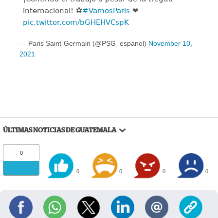
internacional! ⚽️
#VamosParis
❤️
pic.twitter.com/bGHEHVCspK
— Paris Saint-Germain (@PSG_espanol)
November 10,
2021
ÚLTIMAS NOTICIAS DE GUATEMALA
0
0
0
0
0