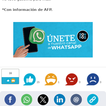
*Con información de AFP.
16
15
1
0
0