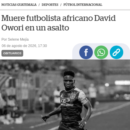
NOTICIAS GUATEMALA
/
DEPORTES
/
FÚTBOL INTERNACIONAL
Muere futbolista africano David
Owori en un asalto
Por Selene Mejía
06 de agosto de 2026, 17:30
OBITUARIOS