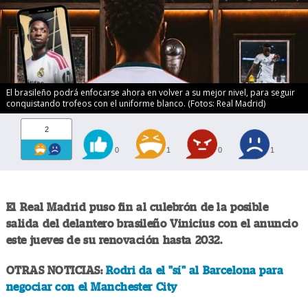
El brasileño podrá enfocarse ahora en volver a su mejor nivel, para seguir
conquistando trofeos con el uniforme blanco. (Fotos: Real Madrid)
2
0
1
0
1
El Real Madrid puso fin al culebrón de la posible
salida del delantero brasileño Vinicius con el anuncio
este jueves de su renovación hasta 2032.
OTRAS NOTICIAS:
Rodri da el "sí" al Barcelona para
negociar con el Manchester City